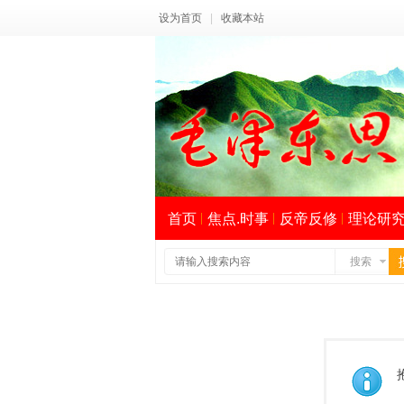
设为首页
|
收藏本站
首页
焦点.时事
反帝反修
理论研
搜索
索