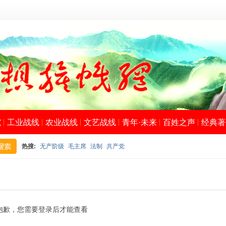
究
工业战线
农业战线
文艺战线
青年·未来
百姓之声
经典著
热搜:
无产阶级
毛主席
法制
共产党
搜
抱歉，您需要登录后才能查看