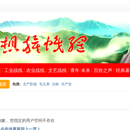
究
工业战线
农业战线
文艺战线
青年·未来
百姓之声
经典著
热搜:
无产阶级
毛主席
法制
共产党
搜
抱歉，您指定的用户空间不存在
[ 点击这里返回上一页 ]