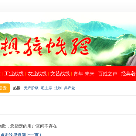
究
工业战线
农业战线
文艺战线
青年·未来
百姓之声
经典著
热搜:
无产阶级
毛主席
法制
共产党
搜
抱歉，您指定的用户空间不存在
[ 点击这里返回上一页 ]