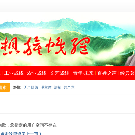
究
工业战线
农业战线
文艺战线
青年·未来
百姓之声
经典著
热搜:
无产阶级
毛主席
法制
共产党
搜
抱歉，您指定的用户空间不存在
[ 点击这里返回上一页 ]