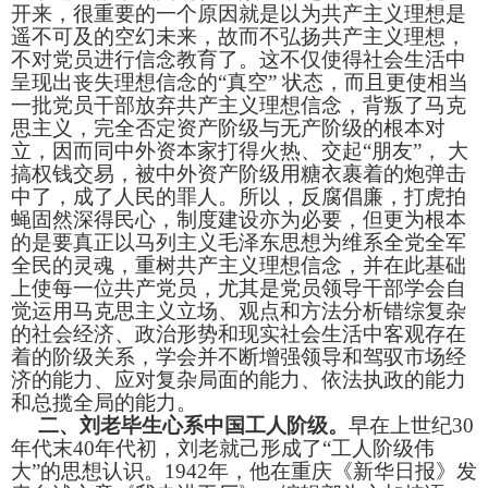
开来，很重要的一个原因就是以为共产主义理想是
遥不可及的空幻未来，故而不弘扬共产主义理想，
不对党员进行信念教育了。这不仅使得社会生活中
呈现出丧失理想信念的“真空”
状态，而且更使相当
一批党员干部放弃共产主义理想信念，背叛了马克
思主义，完全否定资产阶级与无产阶级的根本对
立，因而同中外资本家打得火热、交起“朋友”，
大
搞权钱交易，被中外资产阶级用糖衣裹着的炮弹击
中了，成了人民的罪人。所以，反腐倡廉，打虎拍
蝇固然深得民心，制度建设亦为必要，但更为根本
的是要真正以马列主义毛泽东思想为维系全党全军
全民的灵魂，重树共产主义理想信念，并在此基础
上使每一位共产党员，尤其是党员领导干部学会自
觉运用马克思主义立场、观点和方法分析错综复杂
的社会经济、政治形势和现实社会生活中客观存在
着的阶级关系，学会并不断增强领导和驾驭市场经
济的能力、应对复杂局面的能力、依法执政的能力
和总揽全局的能力。
二、刘老毕生心系中国工人阶级。
早在上世纪
30
年代末
40
年代初，刘老就己形成了“工人阶级伟
大”的思想认识。
1942
年，他在重庆《新华日报》发