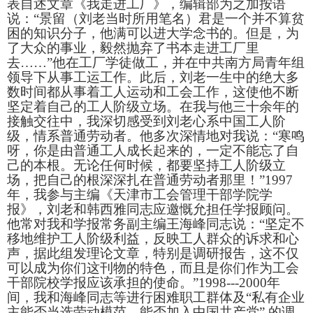
表自述文章《我走进工厂》，编辑部为之加按语
说：“景留（刘老当时所用笔名）君是一个并不算贫
困的知识分子，他满可以进大学念书的。但是，为
了大众的事业，毅然抛弃了书本走进工厂里
去……”他在工厂学徒做工，并在中共南方局青年组
领导下从事工运工作。此后，刘老一生中的绝大多
数时间都从事着工人运动和工会工作，这使他不断
坚定着自己的工人阶级立场。在我与他三十余年的
接触交往中，我深切感受到刘老心系中国工人阶
级，情系普通劳动者。他多次深情地对我说：“寒鸣
呀，你是由普通工人成长起来的，一定不能忘了自
己的本根。无论任何时候，都要坚持工人阶级立
场，把自己的根深深扎在普通劳动者那里！”
1997
年，我参与主编《天津市工会管理干部学院学
报》，刘老和韩西雅同志应邀慨允担任学报顾问。
他常对我和学报常务副主编王海峰同志说：“坚定不
移地维护工人阶级利益，反映工人群众的诉求和心
声，据此组发理论文章，特别是调研报吿，这不仅
可以成为你们这刊物的特色，而且是你们作为工会
干部院校学报应该承担的使命。”
1998---2000
年
间，我和海峰同志等进行困难职工群体及“私有企业
主能否当选劳动模范、能否加入中国共产党”
的调