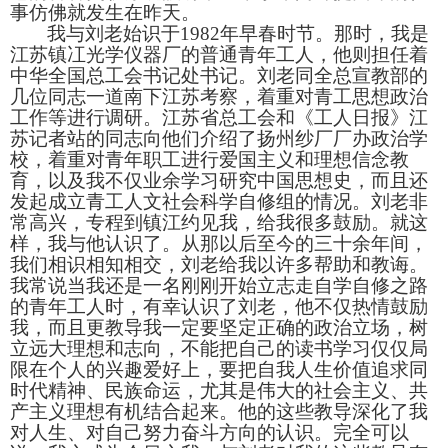
事仿佛就发生在昨天。
我与刘老始识于
1982
年早春时节。那时，我是
江苏镇冮光学仪器厂的普通青年工人，他则担任着
中华全国总工会书记处书记。刘老同全总宣教部的
几位同志一道南下江苏考察，着重对青工思想政治
工作等进行调研。江苏省总工会和《工人日报》江
苏记者站的同志向他们介绍了扬州纱厂厂办政治学
校，着重对青年职工进行爱国主义和理想信念教
育，以及我不仅业余学习研究中国思想史，而且还
发起成立青工人文社会科学自修组的情况。刘老非
常高兴，专程到镇江约见我，给我很多鼓励。就这
样，我与他认识了。从那以后至今的三十余年间，
我们相识相知相交，刘老给我以许多帮助和教诲。
我常说当我还是一名刚刚开始立志走自学自修之路
的青年工人时，有幸认识了刘老，他不仅热情鼓励
我，而且更教导我一定要坚定正确的政治立场，树
立远大理想和志向，不能把自己的读书学习仅仅局
限在个人的兴趣爱好上，要把自我人生价值追求同
时代精神、民族命运，尤其是伟大的社会主义、共
产主
义理想有机结合起来。他的这些教导深化了我
对人生、对自己努力奋斗方向的认识。完全可以