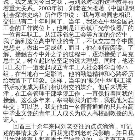
说，我之成为今日之我，与刘老对我的这些教导有
着重大关系。
2003
年初，刘老在为拙著《中国理想
社会探求史略》所作序中说：“我与寒鸣同志相识、
交往已有二十年时间了。当年，我还在中华全国总
工会的工作岗位上，他则是
江苏镇冮光学仪器厂的
一位青年职工。从江苏省总工会等方面的介绍中，
我了解到这位高中毕业的青工，不仅立志自学中国
思想史，做出一定成就，而且，他在刻苦阅读、了
解、接触古今中外之学的过程中，逐渐接受了马克
思主义，树立起比较坚定的远大理想。同时，他还
同工友们一道发起成立青年工人社会科学自修小
组，在当地有一定影响。他的勤勉精神和心路经历
给我留下了印象。这样，当年的‘振兴中华’职工读
书活动便成为我们相识相交的媒介。他后来调天
津，在工会管理干部学院工作，一直保持着同我的
接触。这么多年来，寒鸣敬我为前辈，我视他为忘
年交；可以说，我是他由一名普普通通的只具有高
中毕业文凭的青年工人成长为成人高校副教授的见
证人。
”
回首三十余年来同刘老交往的点点滴滴，可记
述的事情太多了，而我觉得刘老对我影响，并且我
以为对所有人都有重大启迪意义的，主要有下列三