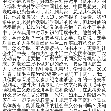
中侯外庐老最好，好就好在坚持运用《资本论》的
立场和方法科学研究中国社会史、中国思想史。刘
老晚年仍勤苦学习，我每到其家，总见其伏案读
书。他常常感叹时光太短，还有很多书要看。我印
象中的刘老是位活到老学到老的长者，但就对他的
感受而言，我以为刘老又绝非是把自己束坐于书斋
中，仅在典册中讨寻知识的迂腐书生。他曾对我
说，学什么呢？一定要学有用之学。就是说，要学
对自己的人生对自己的生活工作实践有意义的东
西。怎么学呢？不光要读书，向书本学，更要到社
会生活中去，向作为社会生活生产实践主体的工农
劳动者学，还要把自己所学到的同实际有机结合起
来。刘老还主张不做知识的奴隶，要做知识的主
人，提倡学习过程中要勤思善思，学贵自得。
2010
年春，逢毛主席为“鞍钢宪法”
题词五十周年。我与
几位同志应邀至京参加纪念座谈会，相约一道去看
望刘老。他对我们说最近又一次学习阅读《毛泽东
读社会主义政治经济学批注和谈话》，在思考究竟
什么是社会主义公有制。他说：如果工人阶级不当
家作主，即便是法权意义上规定了生产资料全民或
集体所有，能算是真正的社会主义公有制吗？我知
道这绝非他晚年无事忽发奇想，而是他一生理论联