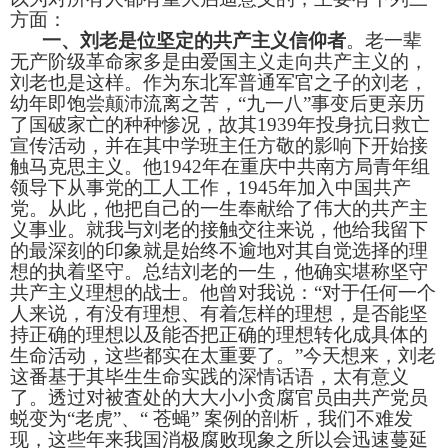
方面：
一、刘老是位坚定的共产主义信仰者
。老一辈
无产阶级革命家多是由爱国主义走向共产主义的，
刘老也是这样。作为
东北军普通军官之子的刘老，
幼年即饱尝颠沛流离之苦，“九一八”事变后更亲历
了国破家亡的种种惨况，故其
1939
年投身抗日救亡
宣传活动，并在其中学班主任方敬的影响下开始接
触马克思主义。他
1942
年在重庆中共南方局青年组
领导下从事党的工人工作，
1945
年加入中国共产
党。从此，他把自己的一生奉献给了伟大的共产主
义事业。就我与刘老的接触交往来说，他给我留下
的最深刻的印象就是始终不逾地对其自觉选择的理
想的执着坚守。总结刘老的一生，他确实堪称
坚守
共产主义理想的战士。他曾对我说：“对于任何一个
人来说，有没有理想、有着怎样的理想，是否能坚
持正确的理想以及能否把正确的理想转化成具体的
生命活动，这些都实在太重要了。”今天想来，刘老
这番基于其毕生生命实践的深情话语，太有意义
了。透过对被査处的大大小小贪腐官员由共产党员
蜕变为“老虎”、“
苍蝇”
案例的剖析，我们不难发
现，这些年来我国消极腐败现象之所以会迅速蔓延