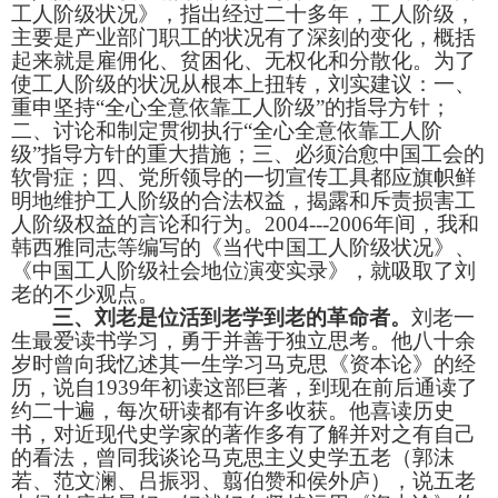
工人阶级状况》，指出经过二十多年，工人阶级，
主要是产业部门职工的状况有了深刻的变化，概括
起来就是雇佣化、贫困化、无权化和分散化。为了
使工人阶级的状况从根本上扭转，刘实建议：一、
重申坚持“全心全意依靠工人阶级”的指导方针；
二、讨论和制定贯彻执行“全心全意依靠工人阶
级”指导方针的重大措施；三、必须治愈中国工会的
软骨症；四、党所领导的一切宣传工具都应旗帜鲜
明地维护工人阶级的合法权益，揭露和斥责损害工
人阶级权益的言论和行为。
2004---2006
年间，我和
韩西雅同志等编写的《当代中国工人阶级状况》、
《中国工人阶级社会地位演变实录》，就吸取了刘
老的不少观点。
三、刘老是位活到老学到老的革命者。
刘老一
生最爱读书学习，勇于并善于独立思考。他八十余
岁时曾向我忆述其一生学习马克思《资本论》的经
历，说自
1939
年初读这部巨著，到现在前后通读了
约二十遍，每次研读都有许多收获。他喜读历史
书，对近现代史学家的著作多有了解并对之有自己
的看法，曾同我谈论马克思主义史学五老（郭沫
若、范文澜、吕振羽、翦伯赞和侯外庐），说五老