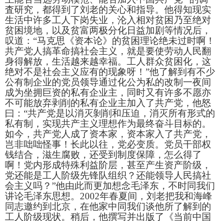
査研究，都得到了刘老的关心和指导。他得知现实
生活中许多工人下岗失业，沦入相对贫困乃至绝对
贫困境地，以及贫富两极分化日益加剧等情况后，
叹道：“马克思《资本论》的贫困理论绝未过时啊！
共产党人搞革命搞社会主义，就是要使劳动人民翻
身得解放，生活越来越幸福。工人群众贫困化，这
绝对不是社会主义应有的现象呀！”他了解到有不少
公有制企业的党员领导通过化公为私的改制一夜间
成为坐拥巨资的私有企业主，同时又有许多不愿亦
不可能放弃剥削的私有企业主加入了共产党，他怒
曰：“共产党是以消灭剝削和压迫，消灭所有形式的
私有制，实现共产主义理想作为最终奋斗目标的。
如今，共产党人成了资本家，资本家入了共产党，
岂非咄咄怪事！长此以往，党必变质。党员干部权
钱结合，滋生腐败，还受到制度保障，怎么得了
啊！党内形成特殊利益阶层，甚至产生资产阶级，
党还能是工人阶级先锋队组织？还能领导人民搞社
会主义吗？”他由此而更加想念毛泽东，不时同我们
讲论毛泽东思想。
2002
年春夏间，刘老把我和海峰
同志邀约到北京，在他家中同我们谈他所了解到的
工人阶级现状。稍后，他撰写并出版了《当前中国