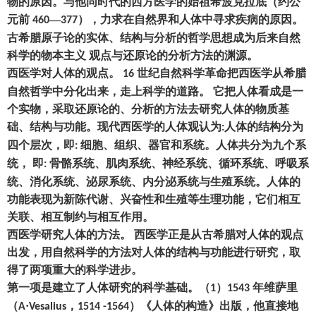
物的原因。与他同时代的西方医学的始祖希波克拉底
（
约公
元前
—
），
力求在自然界和人体中寻求疾病的原因。
460
377
古希腊原子论的实体、结构与分析的哲学思想成为后来自然
科学的物本主义
观点与还原论的分析方法的渊源。
西医学对人体的观点。
世纪自然科学革命把西医学从希腊
16
自然哲学中分化出来
，
走上科学的道路。
它把人体看成是一
个实物
，
采取还原论的、分析的方法去研究人体的物质基
础、结构与功能。现代西医学的人体观认为
人体的结构分为
:
四个层次
，
即
细胞、组织、器官和系统。人体共分为九个系
:
统
，
即
骨骼系统、肌肉系统、神经系统、循环系统、呼吸系
:
统、消化系统、泌尿系统、内分泌系统与生殖系统。人体的
功能表现为新陈代谢、兴奋性和生殖等生理功能
，
它们相互
关联、相互制约与相互作用。
西医学研究人体的方法。
西医学正是从古希腊对人体的观点
出发
，
用自然科学的方法对人体的结构与功能进行研究
，
取
得了两项重大的科学进步。
第一项是建立了人体研究的科学基础。
（
）
年维萨里
1
1543
（
·
，
）
《人体的构造》出版
，
他直接地
A
Vesalius
1514 -1564