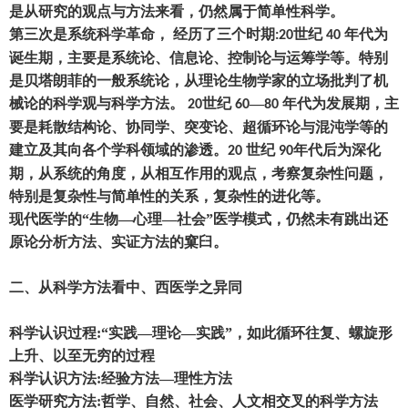
是从研究的观点与方法来看
，
仍然属于简单性科学
。
第三次是系统科学革命
，
经历了三个时期
世纪
年代为
:20
40
诞生期
，
主要是系统论、信息论、控制论与运筹学等。特别
是贝塔朗菲的一般系统论
，
从理论生物学家的立场批判了机
械论的科学观与科学方法。
世纪
—
年代为发展期
，
主
20
60
80
要是耗散结构论、协同学、突变论、超循环论与混沌学等的
建立及其向各个学科领域的渗透。
世纪
年代后为深化
20
90
期
，
从系统的角度
，
从相互作用的观点
，
考察复杂性问题
，
特别是复杂性与简单性的关系
，
复杂性的进化等。
现代医学的
“生物
—
心理
—
社会
”医学模式
，
仍然未有跳出还
原论分析方法、实证方法的窠臼。
二、从科学方法看中、西医学之异同
科学认识过程
:“实践—理论—实践”
，
如此循环往复、螺旋形
上升、以至无穷的过程
科学认识方法
:经验方法—理性方法
医学研究方法
:哲学、自然、社会、人文相交叉的科学方法