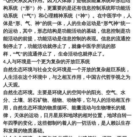
气的关系及其作用。因为人体除了是物质能量系统即形态结
构系统
（
“形”
）
外
，
更重要的是还有信息控制系统即功能活
动系统
（
“气”
）
和心理精神系统
（
“神”
）
。在中医学中
，
人
体是
“形、气、神”的统一体
，
人的生命运动是
“形气神”统一
的运动
，
其中
，
形态结构是功能活动的基础
，
信息控制是功
能活动的前提
，
功能活动是信息控制的表现。信息的流通控
制停止了
，
功能活动就停止了
，
就像中医学所说的那
样
，
“气”的流通停止了
，
生命活动也就停止了。
人与环境是一个更为复杂的开放巨系统
4.
自然生态环境与社会文化环境是一个开放的复杂超巨系统
，
人生活在这个环境中
，
与之相互作用
，
中国古代哲学视之为
人天观。
自然生态环境。主要是环绕人的空间中的阳光、空气、水
分、土壤、岩石矿物、植物、动物等
，
它与人的活动相互作
用
，
自然生态环境的物质循环、能量流动与生物增长的规
律
，
天体的运动
，
日月星辰和地球的相对位置
，
地球自转一
年四季的变化
，
这些都制约着人的一切活动
，
是人赖以生存
和发展的物质基础。