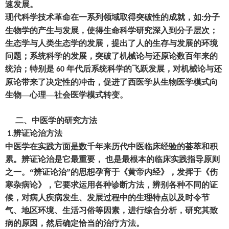
速发展。
现代科学技术革命在一系列领域取得突破性的成就
，
如
分子
:
生物学的产生与发展
，
使得生命科学研究深入到分子层次
；
生态学与人类生态学的发展
，
提出了人的生存与发展的环境
问题
；
系统科学的发展
，
突破了机械论与还原论数百年来的
统治
；
特别是
年代后系统科学的飞跃发展
，
对机械论与还
60
原论带来了决定性的冲击
，
促进了西医学从生物医学模式向
生物
—
心理
—
社会医学模式转变。
二、
中医学的研究方法
辨证论治方法
1.
中医学在实践方面是数千年来历代中医临床经验的荟萃和积
累。辨证论治是它最重要
，
也是最根本的临床实践指导原则
之一。
“辨证论治”的思想孕育于《黄帝内经》
，
发挥于《伤
寒杂病论》
，
它要求运用各种诊断方法
，
辨别各种不同的证
候
，
对病人疾病发生、发展过程中的生理特点以及时令节
气、地区环境、生活习俗等因素
，
进行综合分析
，
研究其致
病的原因
，
然后确定恰当的治疗方法。