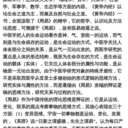
学、军事学、数学、生态学等方面的内容。《黄帝内经》以
论生命之道为主
，
而兼及自然与社会之道。《黄帝内经》一
书
，
全面汲取了《周易》的精华
，
它的哲学、认识论及方法
论思想
，
可溯源于《周易》
，
故有医易相通之说。
中医学把人的生命运动看作是神、气、形统一的运动
，
而气
则是与生命俱存的运动
，
是生命运动的方式。中医学关注人
体各部分之间的关系
，
是从气一元论出发的。西医学研究的
重点是人体的形态结构
，
视形为生命存在的方式
，
是生命运
动的载体
（
实体
），
它关注人体
各部分的属性与功能，是从
物质一元论出发的。由于中医学研究对象的特
殊矛盾性
，
它
不是采取西医学从亚里士多德创始的形式逻辑的思维方法
，
研究实体与属性的方法
，
而是遵循由《周易》发端的辩证逻
辑的思维方法
，
研究关系与过程的方法。
《周易》作为中国传统的理论思维是辩证的
，
它是从运动、
变化、联系的观点考察事物的思维方式
，
其核心表现在三个
方面
（
）
变异思维。宇宙一切事物都是运动、变化、发展
:
1
的
，
《系辞》说
“日新之谓盛德
，
生生之谓易
”。认为每日产
: