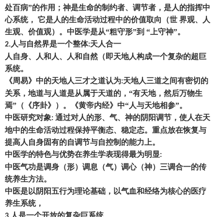
处百病
”的作用
；
神是生命的制约者、调节者
，
是人的指挥中
心系统
，
它是人的生命活动过程中的价值取向
（
世
界观、人
生观、价值观
）
。中医学是从
“粗守形”到 “上守神”。
人与自然界是一个整体
天人合一
2.
:
人自身、人和人、人和自然
（
即天地人构成一个复杂的超巨
系统。
《周易》中的天地人三才之道认为
天地人三道之间有密切的
:
关系
，
地道与人道是从属于天道的
，
“有天地
，
然后万物生
焉
”
（
《序卦》
）
。《黄帝内经》中
“人与天地相参”。
中医研究对象
通过对人的形、气、神的阴阳调节
，
使人在天
:
地中的生命活动过程保持平衡态、稳定态。重点放在恢复与
提高人自身固有的自调节与自控制的能力上。
中医学的特色与优势在养生学表现得最为明显
:
中医气功是调身
（
形
）
调息
（
气
）
调心
（
神
）
三调合一的传
统养生方法。
中医是以阴阳五行为理论基础
，
以气血和经络为核心的医疗
养生系统
，
人是一个开放的复杂巨系统
3.