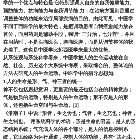
学的一个优点与特色是
它特别强调人自身的自我健康能力、
:
预防能力、抗病能力与自我调节能 力
；
在治病方面则是通过
调整整体的功能来治疗局部疾病的目的。由此可见
，
中医学
不同于西医学的最大特色
，
是把调动患者自我痊愈能力放在
首位
，
而用药则是辅助手段
，
强调
“ 三分治
，
七分养
”
，
并且
在用药时
，
不是头痛医头
，
脚痛医脚
，
而是从调节整体的状
态着手。这也是中医学比起西医学来最大的优势。
从系统观与系统科学看来
，
中医学把人的生命运动放在自
然、社会、历史这个大系统中考察
，
采取综合的、整体论的
方法去研究人的生命运动。中医学中的指导思想如
:
人的生命是形、气、神三者的统一
1.
神不仅包括思想意识
，
更重要的是还包括自在的精神意志
；
气是物质的运动
，
特别是人的生命运动
；
形不仅是人的形
体
，
还包括生命空间与生命场。
[2]
《淮南子》中说
“形者
，
生之舍也
；
气者
，
生之充也
；
神者
，
:
生之制也。
”用系统科学的术语
，
形是生命的容器
，
是人的形
态结构系统
；
气充满人体的各个部分
，
是人的信息控制系
统
，
它以经络为运行通道
，
控制人体的功能
，
具有
“ 决死生
，