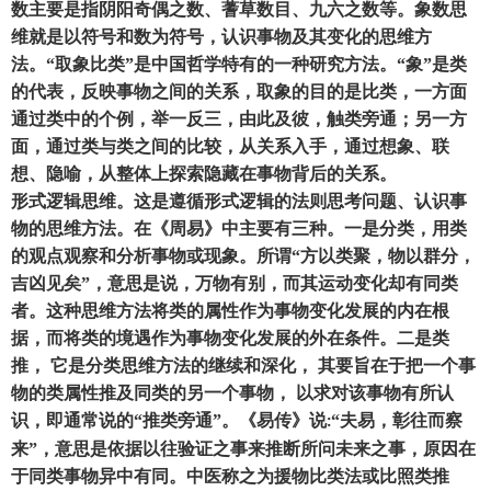
数主要是指阴阳奇偶之数、蓍草数目、九六之数等。象数思
维就是以符号和数为符号
，
认识事物及其变化的思维方
法。
“取象比类”是中国哲学特有的一种研究方法。“象”是类
的代表
，
反映事物之间的关系
，
取象的目的是比类
，
一方面
通过类中的个例
，
举一反三
，
由此及彼
，
触类旁通
；
另一方
面
，
通过类与类之间的比较
，
从关系入手
，
通过想象、联
想、隐喻
，
从整体上探索隐藏在事物背后的关系。
形式逻辑思维。这是遵循形式逻辑的法则思考问题、认识事
物的思维方法。在《周易》中主要有三种。一是分类
，
用类
的观点观察和分析事物或现象。所谓
“方以类聚
，
物以群分
，
吉凶见矣
”
，
意思是说
，
万物有别
，
而其运动变化却有同类
者。这种思维方法将类的属性作为事物变化发展的内在根
据
，
而将类的境遇作为事物变化发展的外在条件。二是类
推
，
它是分类思维方法的继续和深化
，
其要旨在于把一个事
物的类属性推及同类的另一个事物
，
以求对该事物有所认
识
，
即通常说的
“推类旁通”。《易传》说
“夫易
，
彰往而察
:
来
”
，
意思是依据以往验证之事来推断所问未来之事
，
原因在
于同类事物异中有同。中医称之为援物比类法或比照类推