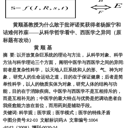
黄顺基教授为什么敢于批评诺奖获得者杨振宁和
诘难何祚庥——从科学哲学看中、西医学之异同（原
标题有改动）
黄
顺
基
摘
要
以开放复杂巨系统的理论与方法
，
从科学对象、科学
:
方法与科学理论三个方面
，
阐明中医学与西医学之间的异同
:
前者是复杂性科学
，
以天地人巨系统和人的形、气、神为对
象
，
研究人的生命运动之道
，
目的在于保证健康
；
后者是简
单性科学
，
以人的物质实体为对象
，
研究人体的结构与功
能
，
目的在于消除疾病。中医学与西医学不是互相排斥的
，
而是互相补充的
；
中医学的最大特点与优势是把调动患者自
我痊愈能力放在首位
，
而用药则是辅助手段。
关键词
科学观
；
医学观
；
医学模式
；
医学的特殊矛盾
:
中图分类号
文献标识码
文章编号
:R2-03
:A
:1004
（
）
增刊
-9142
2008
-0020-14