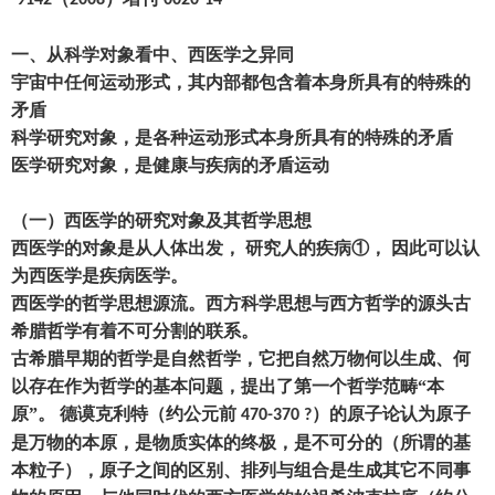
一、从科学对象看中、西医学之异同
宇宙中任何运动形式
，
其内部都包含着本身所具有的特殊的
矛盾
科学研究对象
，
是各种运动形式本身所具有的特殊的矛盾
医学研究对象
，
是健康与疾病的矛盾运动
（一）
西医学的研究对象及其哲学思想
西医学的对象是从人体出发
，
研究人的疾病
①
，
因此可以认
为西医学是疾病医学。
西医学的哲学思想源流。西方科学思想与西方哲学的源头古
希腊哲学有着不可分割的联系。
古希腊早期的哲学是自然哲学
，
它把自然万物何以生成、何
以存在作为哲学的基本问题
，
提出了第一个哲学范畴
“本
原”。 德谟克利特
（
约公元前
）
的原子论认为原子
470-370 ?
是万物的本原
，
是物质实体的终极
，
是不可分的
（
所谓的基
本粒子
），
原子之间的区别、排列与组合是生成其它不同事