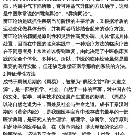
病
，
均属中气下陷所致
，
皆可用益气升阳的方法治疗
，
这就
是中医学常说的
“同病异治”、“异病同治”。
辨证论治是既抓住疾病当前阶段的主要矛盾
，
又根据矛盾的
运动变化做具体分析
，
并将两者巧妙结合起来的诊疗方法。
辨证论治的精髓是原则性和灵活性高度协调、具体情况具体
处置
，
因而在中医的临床实践中
，
一种治疗方法的临床疗效
在不同患者身上常常难以得到重复
，
由此决定了中医临床实
践的完全个体化、多样化。所以
，
中医的临床经验虽然是最
重要的医疗实验
，
但还缺乏象循证医学那样的系统的方法。
辩证理性方法
2.
成书于周朝后期的《周易》
，
被誉为
“群经之首”和“大道之
源”
，
是一部融哲学、社会、自然于一体的巨著
，
对中国古代
的文化、哲学、科学技术的发展产生重要的影响。《周易》
以论自然之道为主
，
而兼及社会与生命之道。成书于秦汉时
期的《黄帝内经》
，
是我国医学宝库中现存成书最早的一部
医学典籍
，
是研究人的生理学、病理学、诊断学、治疗原则
和药物学的医学巨著。在《黄帝内经》博大精深的论述中
，
除医学外
，
还涉及天文学、
地理学、哲学、人类学、社会