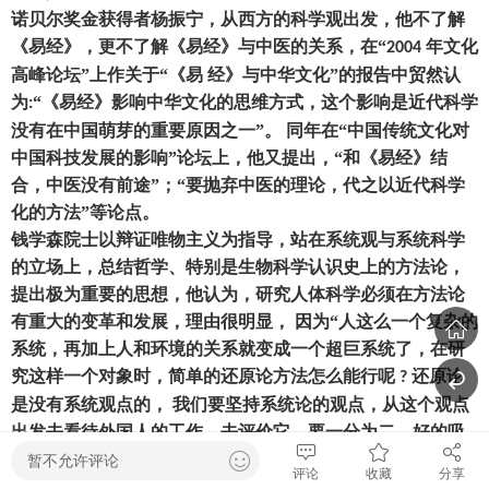
诺贝尔奖金获得者杨振宁
，
从西方的科学观出发
，
他不了解
《易经》
，
更不了解《易经》与中医的关系
，
在
“
年文化
2004
高峰论坛”上作关于“《易 经》与中华文化”的报告中贸然认
为
“《易经》影响中华文化的思维方式
，
这个影响是近代科学
:
没有在中国萌芽的重要原因之一
”。 同年在“中国传统文化对
中国科技发展的影响”论坛上
，
他又提出
，
“和《易经》结
合
，
中医没有前途
”
；
“要抛弃中医的理论
，
代之以近代科学
化的方法
”等论点。
钱学森院士以辩证唯物主义为指导
，
站在系统观与系统科学
的立场上
，
总结哲学、特别是生物科学认识史上的方法论
，
提出极为重要的思想
，
他认为
，
研究人体科学必须在方法论
有重大的变革和发展
，
理由很明显
，
因为
“人这么一个复杂的
系统
，
再加上人和环境的关系就变成一个超巨系统了
，
在研
究这样一个对象时
，
简单的还原论方法怎么能行呢
还原论
?
是没有系统观点的
，
我们要坚持系统论的观点
，
从这个观点
出发去看待外国人的工作
，
去评价它
，
要一分为二
，
好的吸
取
，
不那么正确的我们不能跟着跑。
”
（
、
）
钱老
[8]
p.149
157
暂不允许评论
评论
收藏
分享
反复强调
要用系统观、系统科学去研究人体
，
并正确地提出
: