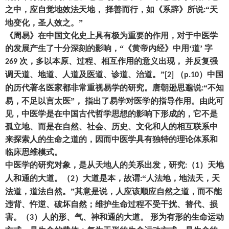
之中
，
应自觉地效法天地
，
择善而行
，
如《系辞》所说
“天
:
地变化
，
圣人效之。
”
《周易》在中国文化史上具有极为重要的作用
，
对于中医学
的发展产生了十分深刻的影响
，
“《黄帝内经》中用
‘
道
’
字
次
，
多以本原、过程、相互作用的意义出现
，
并反复强
269
调天道、地道、人道及医道、诊道、治道。
”
（
）
中国
[2]
p.10
的历代著名医家都非常重视易学的研究。唐朝逊思邈说
“不知
:
易
，
不足以言太医
”
，
指出了易学对医学的指导作用。由此可
见
，
中医学是在中国古代哲学思想的影响下形成的
，
它不是
孤立地、而是在自然、社会、历史、文化和人的相互联系中
来探索人的生命之道的
，
因而中医学具有独特的理论体系和
临床思维模式。
中医学的研究对象
，
是从天地人的关系出发
，
研究
（
）
天地
:
1
人和通的大道。
（
）
大道是本
，
故谓
“人法地
，
地法天
，
天
2
:
法道
，
道法自然。
”其意是说
，
人应该顺应自然之道
，
而不能
违背、忤逆、破坏自然
；
维护生命过程不受干扰、替代、损
害。
（
）
人的形、气、神和通的大道。
形为有形的生命运动
3