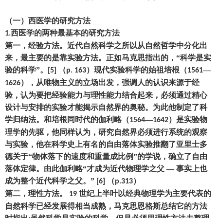
（
一
）
西医学的研究方法
西医学的两种最基本的研究方法
1.
第一
，
经验方法。近代自然科学之所以从自然哲学中分化出
来
，
最主要的是靠实验方法。正如马克思指出的
，
“科学是实
验的科学”。
（
）
现代实验科学的始祖培根
（
—
[5]
p. 163
1561
），
从唯物主义的立场出发
，
强调人的认识来源于经
1626
验
，
认为要把经验能力与理性能力结合起来
，
必须通过精心
设计与安排的实验才能揭示自然界的奥秘。为此他制定了科
学归纳法。和培根同时代的伽利略
（
—
）
是实验物
1564
1642
理学的先驱
，
他同样认为
，
研究自然界必须进行系统的观察
与实验
，
他在科学史上有名的自由落体实验推翻了亚里士多
德关于
“物体落下的速度和重量成比例”的学说
，
确立了自由
落体定律。由此伽利略
“才成为近代物理学之父
—
事实上也
成为整个近代科学之父。
”
（
）
[6]
p.313
第二
，
理性方法。
世纪上半叶以经典物理学为主要代表的
19
自然科学已经发展得相当成熟
，
马克思恩格斯总结它的方法