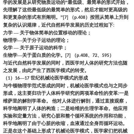
学的发展是从研究物质运动的
“最低级、最简单的形式开始
，
先理解了这些最低级的最简单的形式
，
然后才能对更高级的
和更复杂的形式有所阐明。
”
（
）
按照从简单上升到
[7]
p.408
复杂的认识规律
，
近代自然科学发展的历史过程如下
:
力学
— 关于物体简单的位置移动的理论
；
物理学
—关于分子运动的理论
；
化学
— 关于原子运动的科学
；
生物学
—关于蛋白质的化学。
（
、
、
）
[7]
p.408
72
595
与近代自然科学发展的同时
，
西医学对人体的研究方法也随
之发展
，
由此产生了西医学模式的转变。
（
）
—
世纪机械论医学模式的形成
1
16
17
与牛顿物理学范式形成的同时
，
机械论医学模式也与之同步
形成
，
这主要归功于人体科学研究的两项革命性的变革
一是
:
维萨里的解剖学革命。 他对人体进行解剖
，
通过直接观察
，
科学地阐明了人体的构造
；
二是哈维的生理学革命。他应用
实验和定量方法
，
研究心脏和整个循环系统的作用和功能
，
科学地阐明了由于心脏的收缩
，
血液通过全身而循环运动。
正是在这个基础上形成了机械论医学模式
，
医学家们把机械