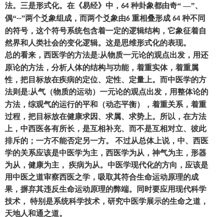
法。三是形式化。在《易经》中
，
种卦象都由奇“ —”、
64
偶“
”两个爻象组成
，
而两个爻象由
重相叠形成
种不同
--
6
64
的符号
，
这个符号系统包含着一定的逻辑结构
，
它象征着自
然界和人类社会的变化逻辑。这是思维形式化的表现。
总的看来
，
西医学的方法是
从物质一元论的观点出发
，
用还
:
原论的方法
，
分析人体的结构与功能
，
着重实体
，
着重属
性
，
把目标放在疾病的定位、定性、定量上。而中医学的方
法则是
从气
（
物质的运动
）
一元论的观点出发
，
用整体论的
:
方法
，
综观气的运行的平和
（
动态平衡
），
着重关系
，
着重
过程
，
把目标放在健康求因、求属、求势上。所以
，
在方法
上
，
中西医各有所长
，
是互相补充、而不是互相对立、彼此
排斥的
；
一方不能否定另一方。
不过从总体上说
，
中、西医
学的关系应该是中医学为主
，
西医学为从
，
神气为主
，
形器
为从
，
健康为主
，
疾病为从。中医学现代化的方向
，
应该是
用中医之道审察西医之学
，
吸取其符合生命运动原理的成
果
，
摒弃其违反生命运动原理的弊端。同时要应用现代科学
技术
，
特别是系统科学技术
，
研究中医学展示的生命之道
，
天地人和通之道。