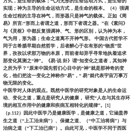
方式
，
是生命的载体
；
气为无形的生命运动方式
，
是生命的
实现
；
神为主导的生命运动方式
，
是生命的根本。
（
）
强调
4
生命过程的主导在神气
，
而形器只是神气的载体。正如《周
易》所言
“形而上者谓之道
，
形而下者谓之器。
”在《素问》
:
与《灵枢》中都反复强调神、气、形的区别
，
认为神为本
，
气为用
，
形为器
；
生命之道离不开神气形。
中国古代哲学不
同于古希腊早期自然哲学
，
后者醉心于在有形的
“物质”世
界
，
孜孜以求那万物的本原
，
而前者却异乎寻常地执着追求
那变化莫测之
“神”。《易·说 卦》谓“知变化之道者
，
其知神
之所为乎
？
”原来中国先哲们心目中的“神”就是那神奇的变
化
，
他们把这一变化之神称作
“易”
，
“ 易”就代表宇宙万事万
物无限的变化。
中医学对人体的观点。既然中医学的研究对象是人的生命运
动、变化之道
，
重点是研究人的健康
，
研究
“人在与其生存环
境的相互作用中的健康和疾病互相转化的规律”。
[1]
（
）
因此中医学乃是健康医学
，
是健康之道
，
它涵盖养
p.112
生之道
（
“上工治未病”
）
、保健之道
、（
“中工治将病”
）
与
治病之道
（
“下工治已病”
）
。由此可见
，
中医学不同于西医