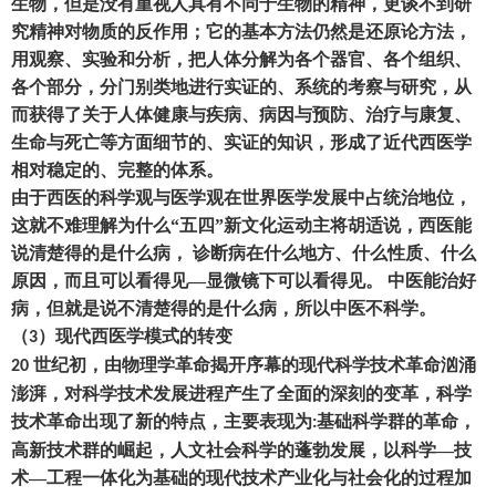
生物
，
但是没有重视人具有不同于生物的精神
，
更谈不到研
究精神对物质的反作用
；
它的基本方法仍然是还原论方法
，
用观察、实验和分析
，
把人体分解为各个器官、各个组织、
各个部分
，
分门别类地进行实证的、系统的考察与研究
，
从
而获得了关于人体健康与疾病、病因与预防、治疗与康复、
生命与死亡等方面细节的、实证的知识
，
形成了近代西医学
相对稳定的、完整的体系。
由于西医的科学观与医学观在世界医学发展中占统治地位
，
这就不难理解为什么
“五四”新文化运动主将胡适说
，
西医能
说清楚得的是什么病
，
诊断病在什么地方、什么性质、什么
原因
，
而且可以看得见
—显微镜下可以看得见。 中医能治好
病
，
但就是说不清楚得的是什么病
，
所以中医不科学。
（
）
现代西医学模式的转变
3
世纪初
，
由物理学革命揭开序幕的现代科学技术革命汹涌
20
澎湃
，
对科学技术发展进程产生了全面的深刻的变革
，
科学
技术革命出现了新的特点
，
主要表现为
基础科学群的革命
，
:
高新技术群的崛起
，
人文社会科学的蓬勃发展
，
以科学
—
技
术
—
工程一体化为基础的现代技术产业化与社会化的过程加