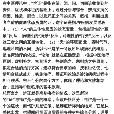
在中医理论中
，
“辨证”是指在望、闻、问、切四诊收集到的
资料、症状和体征的基础上
，
通过分析与综合
，
辨清疾病的
病因、性质、部位
，
以及邪正之间的关系
，
概括、判断出患
者当前的健康状态所属的证
，
这个证是指
在疾病发展过程
:
中
，（
）
“人”的主体性反应的状态变量
，
包括生理性的
“藏
1
象”反 应
，
病理性的
“病形”反应
，
药理性的
“疗效”反应
，
以及
这三者之间的互相转化。
（
）
“天”的环境变 量
，
四时气节、
2
地理区域的不同。所以
“证”是某一阶段所出现病机的概括
，
是临床治疗的依据。
“论治”就是在证确定后
，
根据中医治疗
原则
，
虚则补之、实则泻之、热则寒之、寒则热之等原则
，
拟定合适的治疗方案
，
选取符合要求的药
，
按君臣佐使、七
情和合组成处方
，
实施治疗。辨证和论治是诊治疾病过程中
相互联系、密不可分的两个方面
，
体现了理论和实践相结
合
，
是指导中医临床的基本原则。
总而言之
，
辨证就是辨别疾病的情况
，
这里所说
的
“证”与“症”是不同的概念
，
应该严格区分
；
“症”是一个一
个的症状
，
而
“证”则是证候
，
是辨证所得到的结果
，
它是从
整体出发
，
把望闻问切四诊所得的各种材料综合分析
，
运用