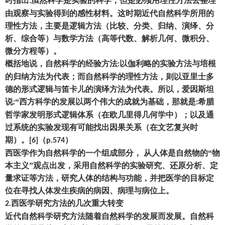
时指出
虽然科学是实验的科学
，
但是必须用理性方法去整理
:
由观察与实验得到的感性材料。这时期近代自然科学所用的
理性方法
，
主要是逻辑方法
（
比较、分类、归纳、演绎、分
析、综合等
）
与数学方法
（
高等代数、解析几何、微积分、
微分方程等
）
。
概括地说
，
自然科学的经验方法
以伽利略的实验方法与培根
:
的归纳方法为代表
；
而自然科学的理性方法
，
则以亚里士多
德的形式逻辑与笛卡儿的演绎方法为代表。所以
，
爱因斯坦
说
“西方科学的发展以两个伟大的成就为基础
，
那就是
希腊
:
:
哲学家发明形式逻辑体系
（
在欧几里得几何学中
）；
以及通
过系统的实验发现有可能找出因果关系
（
在文艺复兴时
期
）
。
（
）
[6]
p.574
西医学作为自然科学的一个组成部分
，
从人体是自然物的
“物
本主义”观点出发
，
采用自然科学的实验研究、还原分析、定
量求证等方法
，
研究人体的结构与功能
，
并把医学的目标定
位在寻找人体发生疾病的病因、病理与病位上。
西医学研究方法的几次重大转变
2.
近代自然科学研究方法随着自然科学的发展而发展。自然科