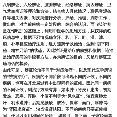
八纲辨证、六经辨证、脏腑辨证、经络辨证、病因辨证、卫
气营血辨证等理论和方法
，
结合病人具体情况
，
联系客观条
件等相关因素
，
对疾病进行分析、归纳、推理、判断工作
，
做出的、对当前疾病一定阶段的、综合的认识。而
“论治”则
是在“辨证”的基础上
，
利用中医学的思维方法
，
从获得的临
床信息中
，
根据正邪情况确立汗、和、下、吐、温、清、
消、补等相应治疗法则
，
组方遣药予以施治
，
达到
“阴平阳
秘
，
精神乃治
”的状态。因此辨证是治疗的前提和依据
，
论治
是治疗疾病的手段和方法
，
亦为辨证的目的
，
又是对辨证正
确与否的检验。
由此可见
，
辨证论治不同于
“对症治疗”
，
以及现代医学所说
的
“辨病治疗”。疾病的不同阶段可出现不同的证候
，
不同的
疾病
，
也可在其发展过程中出现同样的证候。因此同一疾病
的不同证候
，
则治疗方法有异
，
如水肿
（
肾炎
）
患者
，
初期
发热、恶寒、浮肿、小便不利等为
“风水证”
，
治宜宣肺发
汗
，
利水退肿
；
后期见腰酸、肢冷、畏寒、面白、浮肿
等
为
“肾阳虚衰证”
，
治当温肾扶阳。不同的疾病只要证候相
同
，
便可以采用相同的治法
，
如脱肛、胃下垂、子宫脱垂等