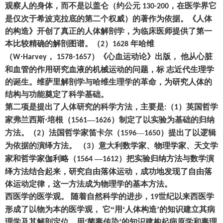
观察人的身体
，
而不是以盖仑
（
约公元
，
在医学界它
130-200
是仅次于希波克拉底的第二个权威
）
的著作为依据。《人体
的构造》开创了真正的人体解剖学
，
为临床医师提供了第一
本比较精确的解剖图谱。
（
）
年哈维
2
1628
（
·
，
）
《心血运动论》出版
，
他从心脏
W
Harvey
1578-1657
和血管的作用研究血液的机械运动的问题
，
标
志近代生理学
的诞生。维萨里解剖学与哈维生理学的革命
，
为研究人体的
结构与功能奠定了科学基础。
第二项是提出了人体研究的科学方法
，
主要是
（
）
英国哲学
:
1
家弗兰西斯
·培根
（
—
）
制定了以实验为基础的归纳
1561
1626
方法。
（
）
法国哲学家笛卡尔
（
—
）
提出了以逻辑
2
1596
1650
为依据的演绎方法。
（
）
意大利数学家、物理学家、天文学
3
家和哲学家伽利略
（
—
）
把实验归纳方法与数学演
1564
1612
绎方法结合起来
，
研究自由落体运动
，
成功地发现了自由落
体运动定律
，
这一方法成为物理学的基本方法。
西医学的医学观。
随着自然科学的进步
，
世纪以来西医学
19
形成了以物为本的医学观
，
它
“用‘人体构造
’
的知识建立其病
理学及其解剖定位
，
用
‘菌毒传染
’
的知识建构起病原学和毒理