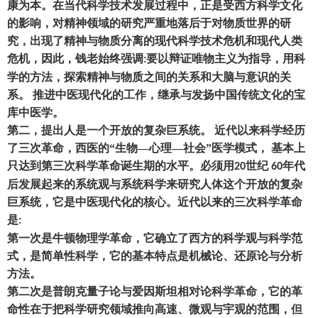
康为本。在当代科学技术发展过程中
，
正是受西方科学文化
的影响
，
对精神领域的研究严重地落后于对物质世界的研
究
，
出现了精神与物质分离的现代科学技术危机和现代人类
危机
，
因此
，
钱老始终强调
要以辩证唯物主义为指导
，
用科
:
学的方法
，
探索精神与物质之间的关系和大脑与意识的关
系。
推进中医现代化的工作
，
继承与发扬中国传统文化的宝
库中医学。
第二
，
提出人是一个开放的复杂巨系统。
近代以来科学经历
了三次革命
，
西医的
“生物
—
心理
—
社会
”医学模式
，
基本上
只达到第三次科学革命诞生期的水平。必须用
世纪
年代
20
60
后发展起来的系统观与系统科学来研究人体这个开放的复杂
巨系统
，
它是中医现代化的核心。近代以来的三次科学革命
是
:
第一次是牛顿物理学革命
，
它确立了西方的科学观与科学范
式
，
是简单性科学
，
它的基本特点是机械论、还原论与分析
方法。
第二次是普朗克量子论与爱因斯坦相对论科学革命
，
它的革
命性在于把科学研究领域推向高速、微观与
宇
观的范围
，
但