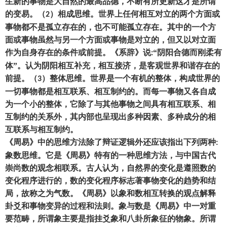
生新的事物是大自然的最高品德
，
不断有所更新这才是所谓
的变易。
（
）
相成思维。世界上任何相互对立的两个方面或
2
事物都不是孤立存在的
，
也不可能孤立存在。其中的一个方
面或事物虽然与另一个方面或事物是对立的
，
但又以对立面
作为自身存在的条件或前提。《系辞》说
“阴阳合德而刚柔有
:
体”。认为阴阳相互补充
，
相互接济
，
是客观世界和谐存在的
前提。
（
）
整体思维。世界是一个有机的整体
，
构成世界的
3
一切事物都是相互联系、相互制约的。而每一事物
又
各自成
为一个小的整体
，
它除了与其他事物之间具有相互联系、相
互制约的关系外
，
其内部也呈现出多种因素、多种成分的相
互联系与相互制约。
《周易》中的思维方法除了辩证逻辑外还应该指出下列两种
:
象数思维。它是《周易》特有的一种思维方法
，
与中国古代
崇尚数的观念相联系。古人认为
，
自然界的变化是遵照数的
变化程序进行的
，
数的变化程序标志著事物变化的趋势和结
局
，
故称之为气数。《周易》以象和数相互转换的观点解释
卦爻和事物变异的过程和法则。象与数是《周易》中一对重
要范畴
，
所谓象主要是指挂爻象和八卦所象征的物象。所谓