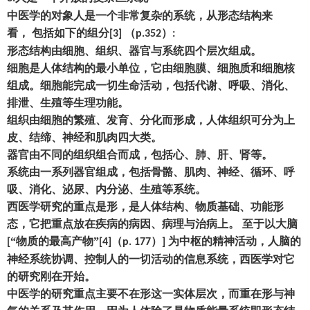
中医学的对象人是一个非常复杂的系统
，
从形态结构来
看
，
包括如下的组分
（
）
[3]
p.352
:
形态结构由细胞、组织、器官与系统四个层次组成。
细胞是人体结构的最小单位
，
它由细胞膜、细胞质和细胞核
组成。细胞能完成一切生命活动
，
包括代谢、呼吸、消化、
排泄、生殖等生理功能。
组织由细胞的繁殖、发育、分化而形成
，
人体组织可分为上
皮、结缔、神经和肌肉四大类。
器官由不同的组织组合而成
，
包括心、肺、肝、肾等。
系统由一系列器官组成
，
包括骨骼、肌肉、神经、循环、呼
吸、消化、泌尿、内分泌、生殖等系统。
西医学研究的重点是形
，
是人体结构、物质基础、功能形
态
，
它把重点放在疾病的病因、病理与治病上。
至于以大脑
“物质的最高产物”
（
）
为中枢的精神活动
，
人脑的
[
[4]
p. 177
]
神经系统协调、控制人的一切活动的信息系统
，
西医学对它
的研究刚在开始。
中医学的研究重点主要不在形这一实体层次
，
而重在形与神