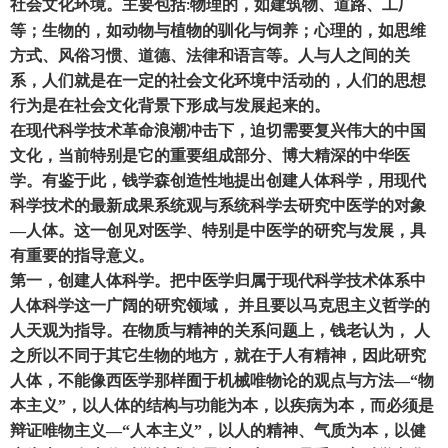
社会文化环境。主要包括
物理的
，
如建筑物、道路、工厂
:
等
；
生物的
，
如动物与植物的驯化与饲养
；
心理的
，
如思维
方式、风俗习惯、道德、法律和语言等。人与人之间的关
系
，
人们就是在一定的社会文化环境中活动的
，
人们的思想
行为是在社会文化背景下形成与发展起来的。
在现代科学技术革命浪潮冲击下
，
迫切需要复兴伟大的中国
文化
，
当前特别是它的重要组成部分、博大精深的中华医
学。有鉴于此
，
钱学森创造性地提出创建人体科学
，
用现代
科学技术的最新成果系统观与系统科学去研究中医学的对象
—
人体。这一创见对医学、特别是中医学的研究与发展
，
具
有重要的指导意义。
第一
，
创建人体科学。把中医学归属于现代科学技术体系中
人体科学这一广阔的研究领域
，
并且要以马克思主义哲学的
人天观为指导。在物质与精神的关系问题上
，
钱老认为
，
人
之所以不同于其它生物的地方
，
就在于人有精神
，
因此研究
人体
，
不能像西医学那样囿于机械唯物论的观点与方法
—
“物
本主义”
，
以人体的结构与功能为本
，
以疾病为本
，
而必须是
辩证唯物主义
—
“人本主义”
，
以人的精神、气质为本
，
以健