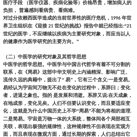
医疗手段
（
医学仪器、疾病化验等
）
价格昂贵
，
增加病人的
负担
，
普遍感到看病贵、看病难。
对过分依赖西医学造成的当前世界性的医疗危机
，
年世
1996
界卫生组织在《迎接
世纪的挑战》报告中就已经指出
“
21
:
21
世纪的医学
，
不应继续以疾病为主要研究对象
，
而应当以人
的健康作为医学研究的主要方向。
”
（
二
）
中医学的研究对象及其哲学思想
中医学的哲学思想。中医学与中国古代哲学有着不可分割的
联系
，
在《周易》这部中华文明史上内涵精深、影响广泛、
流传久远的典籍中
，
提出了
“ 易”
，
它有三个含义
一是变易。
:
易经认为宇宙间万物无不处在变化的过程中
，
系辞曰
；
变化
者
，
进退之象也。指的
是发展和消逝。系辞又说
在天成象
，
:
在地成形
，
变化见矣。人们不但要认识变化
，
而且要适应变
化
，
这就是为什么中国历史上不学
“周易”不能为将相的道理
.
二是简易。宇宙是万物一体的大系统
，
整体间各个局部相互
关联
，
表现出极强的规律性
，
这种规律性不但表现在宏观方
面
，
而且表现在微观方面
，
通过长期的探索
，
人们总结出它