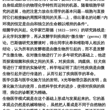
自身组成部分的物理化学特性而运转的机器。随着细胞学研
究的进展
，
他把注意力放在生理学的基本问题
—
细胞与直接
同它们相接触的周围环境间的关系
—上
，
得出著名的论断
“内
:
环境的恒定是自由和独立的生命赖以维持的条件”。
细菌学的兴起。化学家巴斯德
（
—
）
的研究路线是
1822
1895
:
从化学到发酵学
，
再从发酵学到疾病的
“微生物”
（
）
理
germs
论。巴斯德研究发酵液时
，
得出同李比希和维勒等人相反的
结论
，
认为所有的发酵都是由微生物所引起的
，
而不是发酵
产生微生物。在对微生物进行了
多年研究的基础上
，
他进
20
而探索细菌和疾病之间的关系
，
对炭疽病、鸡瘟病、狂犬病
等进行了艰苦的实验研究
，
科学地证明了流行性疾病是由微
生物引起并进行传递的
，
从而引起了疾病医学的革命。
医学仪器与医学化验方法的发明。
光等物理仪器的发明
，
血
X
液化验方法的使用
，
自然科学技术的进步
，
使得对疾病的病
理、病位的诊断更为精确。
生物医学模式就是在这个基础上形成与发展起来的。它的基
本观点仍然是机械唯物论
，
虽然把人看成是不同于自然物的