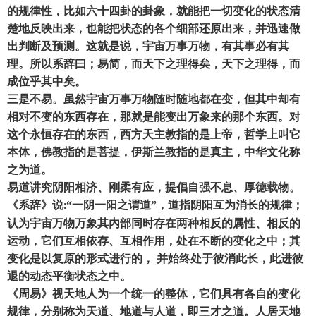
的规律性
，
比如六十四卦的卦象
，
就能把一切变化的状态清
楚地反映出来
，
也能把状态的各个细部还原出来
，
并迅速做
出判断及预测。这就是说
，
宇宙万事万物
，
有其事必有其
理。所以系辞曰
；
易简
，
而天下之理得矣
，
天下之理得
，
而
成位乎其中矣。
三是不易。虽然宇宙万事万物随时随地都在变
，
但其中却有
相对不变的东西存在
，
那就是能变出万象来的那个东西。对
这个永恒存在的东西
，
西方天主教指的是上帝
，
哲学上叫它
本体
，
佛教指的是菩提
，
伊斯兰教指的是真主
，
中华文化称
之为道。
易道讲究阴阳相济、刚柔有应
，
提倡自强不息、厚德载物。
《系辞》说
“一阴一阳之谓道”
，
道指阴阳互为消长的规律
；
:
认为宇宙万物万象其内部同时存在两种相反的属性、相反的
运动
，
它们互相依存、互相作用
，
处在不断的变化之中
；
其
变化是以复原的形式进行的
，
并始终处于彼消此长
，
此进彼
退的动态平衡状态之中。
《周易》视天地人为一个统一的整体
，
它们具有各自的变化
规律
，
分别称为天道、地道与人道
，
即三才之道。人居天地