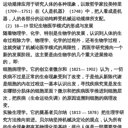
运动规律应用于研究人体的各种现象
，
以致哲学家拉美特里
（
—
）
在《人是机器》
（
）
中
，
把人看成是机
1709
1751
1748
器
，
人的各部分的运动纯粹受机械运动规律所支配。
（
）
—
世纪生物医学模式的形成与发展
2
18
19
随着物理学、化学、特别是生物学的发展
，
认识到人体的生
命过程除力学、物理学、化学的过程外
，
还有生物学过程
，
这就突破了机械论医学模式的局限性
，
西医学研究推向一个
新的发展阶段。这主要是由生物学的几个重大进展推动
的
，
即
:
细胞病理学。它的创立者微尔和
（
—
）
认为
，
一切
1821
1902
疾病不过是正常的生命现象受到了改变
，
于是他从新陈代谢
是细胞的内在过程这一基本认识出发
，
寻找疾病究竟是发生
在哪部分肌体的细胞里面
？
微尔和把疾病医学推进到细胞层
次
，
把疾病
（
生命运动失调
）
的原因追溯到细胞的病理改
变。
实验生理学。它的奠基者贝尔纳
（
—
）
把生理学研
1813
1878
究方法推向前进。贝尔纳坚持机械决定论的观点
，
认为所有
的生命现象都有其物理化学基础
；
提出人体是一部需要凭借