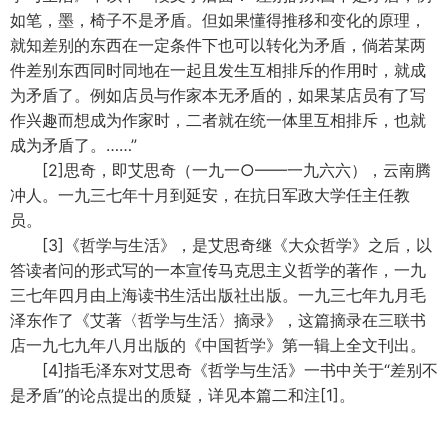
如笔，墨，椅子不是矛盾。但如果懂得推移和变化的原理，
就知差别的东西在一定条件下也可以转化为矛盾，倘若某两
件差别东西同时同地在一起且发生互相排斥的作用时，就成
为矛盾了。例如店员与作家本无矛盾的，如果某店员有了写
作兴趣而想成为作家时，二者就在统一体里互相排斥，也就
成为矛盾了。……”
[2]思奇，即艾思奇（一九一○——一九六六），云南腾
冲人。一九三七年十月到延安，在抗日军政大学任主任教
员。
[3]《哲学与生活》，是艾思奇继《大众哲学》之后，以
答读者问的形式写的一本宣传马克思主义哲学的著作，一九
三七年四月由上海读书生活出版社出版。一九三七年九月毛
泽东作了《艾著〈哲学与生活〉摘录》，这篇摘录在三联书
店一九七九年八月出版的《中国哲学》第一辑上全文刊出。
[4]指毛泽东对艾思奇《哲学与生活》一书中关于“差别不
是矛盾”的论点提出的质疑，详见本篇二和注[1]。