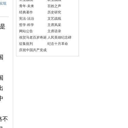
实现
青年·未来
百姓之声
经典著作
历史研究
宪法·法治
文艺战线
哲学·科学
主席风采
是
网站公告
主席语录
祝贺马老百岁寿诞
人民英雄纪念碑
征集批判
纪念十月革命
庆祝中国共产党成
立100周年
国
国
出
中
路不