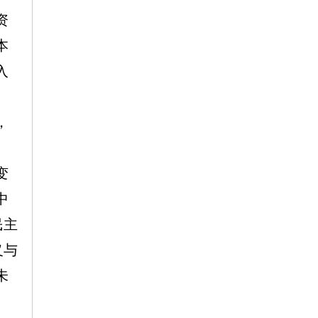
资
本
入
，
变
中
民主
义与
未