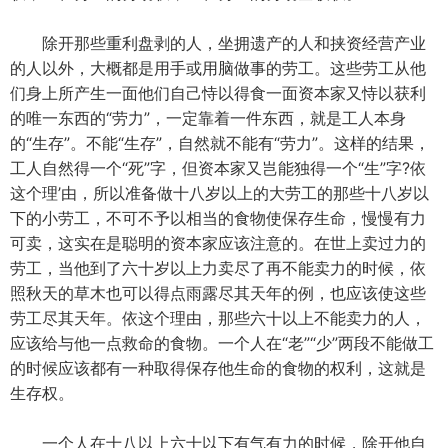
除开那些重利盘剥的人，坐拥遗产的人和挟资经营产业
的人以外，大概都是用手或用脑做事的劳工。这些劳工从他
们身上所产生一面他们自己恃以得食一面资本家又恃以获利
的唯一东西的“劳力”，一定靠着一件东西，就是工人本身
的“生存”。不能“生存”，自然就不能有“劳力”。这样的结果，
工人自然得一个“死”字，但资本家又岂能独得一个“生”字?依
这个理’由，所以准备做十八岁以上的大劳工的那些十八岁以
下的小劳工，不可不予以相当的食物使保存生命，慢慢有力
可卖，这实在是聪明的资本家应该注意的。在世上卖过力的
劳工，当他到了六十岁以上力卖尽了再不能卖力的时候，依
照秋天的草木也可以得点雨露尽其天年的例，也应该使这些
劳工尽其天年。依这个理由，那些六十以上不能卖力的人，
应该给与他一点救命的食物。一个人在“老”“少”两段不能做工
的时候应该都有一种取得保存他生命的食物的权利，这就是
生存权。
一个人在十八以上六十以下有气有力的时候，除开他自