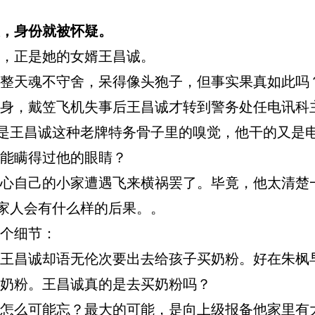
，身份就被怀疑。
，正是她的女婿王昌诚。
天魂不守舍，呆得像头狍子，但事实果真如此吗
，戴笠飞机失事后王昌诚才转到警务处任电讯科
惕是王昌诚这种老牌特务骨子里的嗅觉，他干的又是
能瞒得过他的眼睛？
自己的小家遭遇飞来横祸罢了。毕竟，他太清楚
和家人会有什么样的后果。。
个细节：
昌诚却语无伦次要出去给孩子买奶粉。好在朱枫
奶粉。王昌诚真的是去买奶粉吗？
么可能忘？最大的可能，是向上级报备他家里有