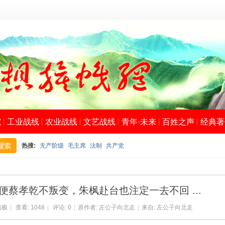
究
工业战线
农业战线
文艺战线
青年·未来
百姓之声
经典著
热搜:
无产阶级
毛主席
法制
共产党
搜
蔡孝乾不叛变，朱枫赴台也注定一去不回 ...
南极
|
查看:
1048
|
评论: 0
|
原作者: 左公子向北走
|
来自: 左公子向北走