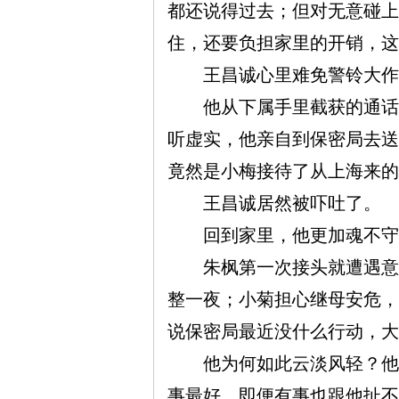
都还说得过去；但对无意碰上
住，还要负担家里的开销，这
王昌诚心里难免警铃大作
他从下属手里截获的通话记
听虚实，他亲自到保密局去送
竟然是小梅接待了从上海来的
王昌诚居然被吓吐了。
回到家里，他更加魂不守舍
朱枫第一次接头就遭遇意外
整一夜；小菊担心继母安危，
说保密局最近没什么行动，大
他为何如此云淡风轻？他其
事最好，即便有事也跟他扯不