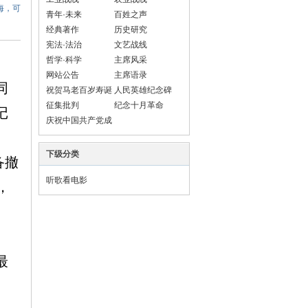
海，可
青年·未来
百姓之声
经典著作
历史研究
宪法·法治
文艺战线
哲学·科学
主席风采
网站公告
主席语录
同
祝贺马老百岁寿诞
人民英雄纪念碑
征集批判
纪念十月革命
记
庆祝中国共产党成
立100周年
下级分类
备撤
听歌看电影
，
最