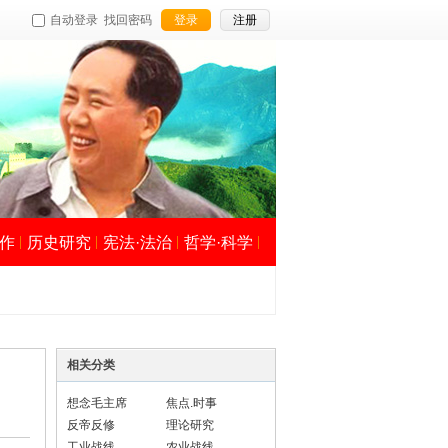
自动登录
找回密码
登录
注册
作
历史研究
宪法·法治
哲学·科学
相关分类
想念毛主席
焦点.时事
反帝反修
理论研究
工业战线
农业战线