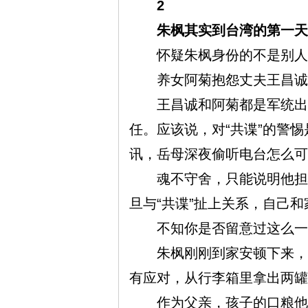
2
网
朱枫其实到台湾的第一天
怀疑朱枫身份的不是别人
养女阿菊抱怨丈夫王昌诚整
王昌诚和阿菊都是军统出身
任。应该说，对“共谍”的警
讯，岳母深夜偷听电台怎么可
魂不守舍，只能说明他担心
旦与“共谍”扯上关系，自己
不知你是否留意过这么一
朱枫刚刚到家安顿下来，王
有应对，从行李箱里拿出两罐
作为父亲，孩子的口粮他怎