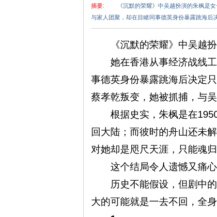
摘要
: 《沉默的荣耀》中吴越扮演的朱枫是女
与家人团聚，却在目睹同事德英身份暴露跳海后决定
《沉默的荣耀》中吴越扮演
她在香港从事经济战线工作
事德英身份暴露跳海后决定只
泽
蔡孝乾叛变，她被抓捕，与吴
根据史实，朱枫是在1950
回大陆；而彼时的舟山还未解
对她却是咫尺天涯，只能魂归
这个结局令人遗憾又痛心。
东
历史不能假设，但剧中的种
大的可能就是一去不回，全身