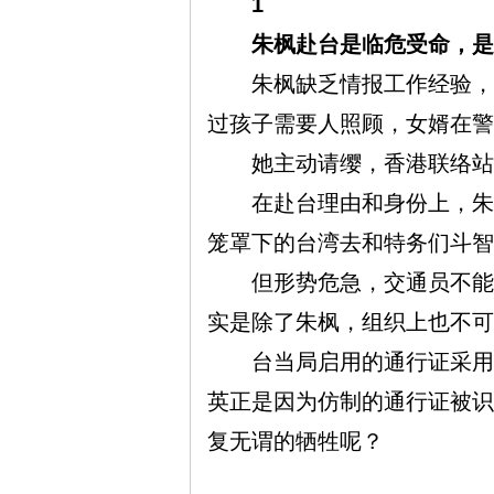
1
朱枫赴台是临危受命，是
朱枫缺乏情报工作经验，只
过孩子需要人照顾，女婿在警
思
她主动请缨，香港联络站负
在赴台理由和身份上，朱枫
笼罩下的台湾去和特务们斗智
但形势危急，交通员不能长
实是除了朱枫，组织上也不可
想
台当局启用的通行证采用了
英正是因为仿制的通行证被识
复无谓的牺牲呢？