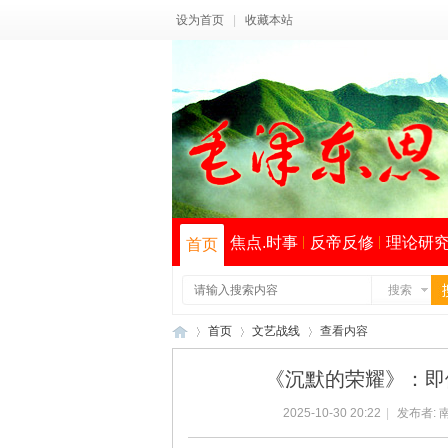
设为首页
|
收藏本站
焦点.时事
反帝反修
理论研
首页
搜索
首页
文艺战线
查看内容
《沉默的荣耀》：即便
2025-10-30 20:22
|
发布者:
毛
›
›
›
索