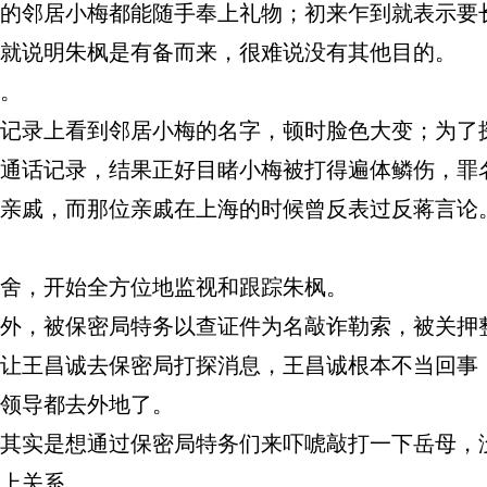
的邻居小梅都能随手奉上礼物；初来乍到就表示要
就说明朱枫是有备而来，很难说没有其他目的。
。
录上看到邻居小梅的名字，顿时脸色大变；为了
通话记录，结果正好目睹小梅被打得遍体鳞伤，罪
亲戚，而那位亲戚在上海的时候曾反表过反蒋言论
，开始全方位地监视和跟踪朱枫。
，被保密局特务以查证件为名敲诈勒索，被关押
让王昌诚去保密局打探消息，王昌诚根本不当回事
领导都去外地了。
实是想通过保密局特务们来吓唬敲打一下岳母，
上关系。