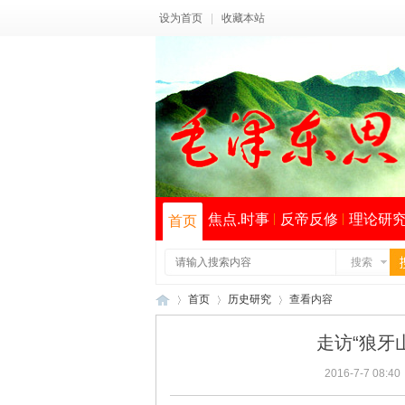
设为首页
|
收藏本站
焦点.时事
反帝反修
理论研
首页
搜索
首页
历史研究
查看内容
走访“狼牙
2016-7-7 08:40
毛
›
›
›
索