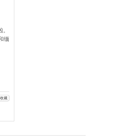
凶。
和缅
收藏