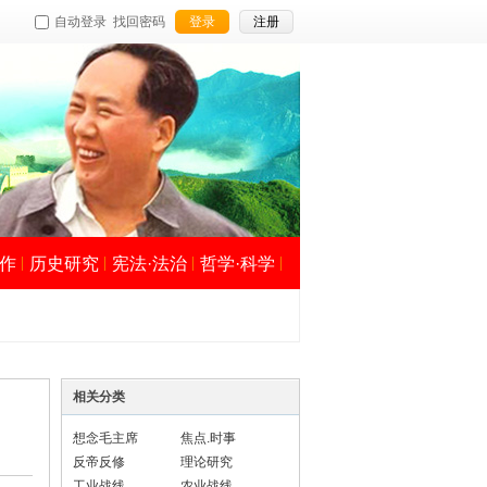
自动登录
找回密码
登录
注册
作
历史研究
宪法·法治
哲学·科学
相关分类
想念毛主席
焦点.时事
反帝反修
理论研究
工业战线
农业战线