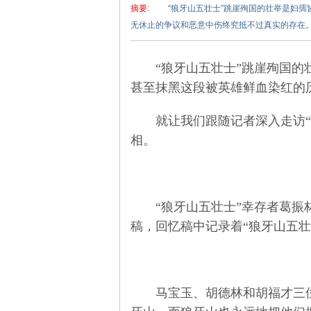
摘要
: “狼牙山五壮士”跳崖殉国的壮举是妇
无休止的争议和恶意中伤终究抵不过真实的存在。 
“狼牙山五壮士”跳崖殉国的壮
甚至抹黑这段被英雄鲜血染红的
泽
就让我们跟随记者深入走访“狼
相。
“狼牙山五壮士”幸存者葛振林
稿，回忆稿中记录着“狼牙山五壮
东
马宝玉、胡德林和胡福才三位