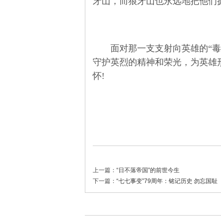
牙山，而狼牙山也永远地把他们
面对那一支支射向英雄的“毒箭
思
守护英烈的精神和荣光，为英雄
怀!
想
上一篇：
“日不落帝国”的前世今生
下一篇：
“七七事变”79周年：铭记历史 勿忘国耻