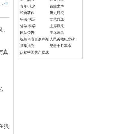
史，但
青年·未来
百姓之声
经典著作
历史研究
宪法·法治
文艺战线
哲学·科学
主席风采
疑、
网站公告
主席语录
。
祝贺马老百岁寿诞
人民英雄纪念碑
征集批判
纪念十月革命
与真
庆祝中国共产党成
立100周年
忆
在狼