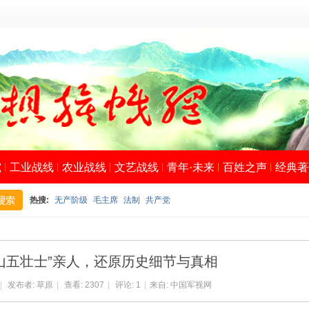
究
工业战线
农业战线
文艺战线
青年·未来
百姓之声
经典著
热搜:
无产阶级
毛主席
法制
共产党
搜
山五壮士”亲人，还原历史细节与真相
|
发布者:
草原
|
查看:
2307
|
评论:
1
|
来自: 中国军视网