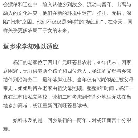
会漂移和迁徙中，陷入从他乡到故乡、流动与留守、出离与
融入的文化冲突，他们在新的环境中迷茫、挣扎、无措，深
陷“归来”之困。他们不仅仅是8年前的“杨江们”，在今天，同
样关乎更多农民工子女的未来。
返乡求学却难以适应
杨江的老家位于四川广元旺苍县农村，90年代末，因家
庭困窘，无力供养两个孩子和四位老人，杨江的父母与乡邻
结伴到沿海务工，最终落脚江苏。当年仅有7岁的杨江被父母
带走，姐姐则留在老家由祖父母照顾。整整8年时间，杨江一
直在江苏读私立学校，读初二时考虑到作为外地生无法在当
地参加高考，杨江重新回到旺苍县读书。
始料未及的是，回乡最初的一两年，对杨江而言十分艰
难。