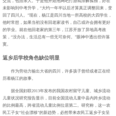
交流，包括亲人。于是他开始泡网吧打游戏排解孤独，好在
未影响到中考升学，“大约一年半以后才算真正调整回来，变
回了四川人。”现在，杨江是四川当地一所高校的大四学生，
他时常想，如果当初没有回老家读书，自己或许会拥有更好
的学业。就在他回老家的第三年，江苏开放了异地高考政
策，“没办法，生活总有一些无可奈何。”眼神中透出些许落
寞。
返乡后学校角色缺位明显
作为劳动力输出大省的四川，许多孩子曾经或者正在经
历着杨江的故事。
据全国妇联2013年发布的我国农村留守儿童、城乡流动
儿童状况研究报告显示，目前全国流动儿童中县内跨乡流动
的比例最高，跨省流动儿童比例位居第二。研究称，这一农
民工子女“社会漂移”的新趋势，必然带来农民工返乡子女呈