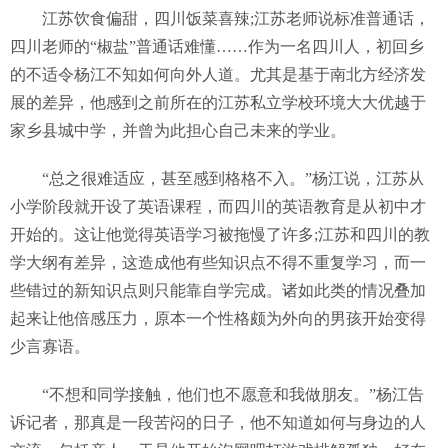
江苏饮食偏甜，四川饭菜喜辣;江苏老师说标准普通话，
四川老师的“椒盐”普通话难懂……作为一名四川人，初回乡
的不适令杨江不知如何向外人道。尤其是基于南北方经济发
展的差异，他感到之前所在的江苏私立学校环境大大优越于
家乡县城中学，并曾为此担心自己未来的学业。
“总之很难适应，甚至感到格格不入。”杨江说，江苏从
小学阶段就开设了英语课程，而四川的英语教育是从初中才
开始的。这让他觉得英语学习被拖慢了许多;江苏和四川的教
学大纲有差异，这造成他有些知识点不得不重复学习，而一
些错过的新知识点则只能靠自学完成。诸如此类的情况叠加
起来让他倍感压力，原本一个性格颇为外向的男孩开始变得
少言寡语。
“不想和同学接触，他们也不愿意和我做朋友。”杨江告
诉记者，那真是一段苦闷的日子，他不知道如何与身边的人