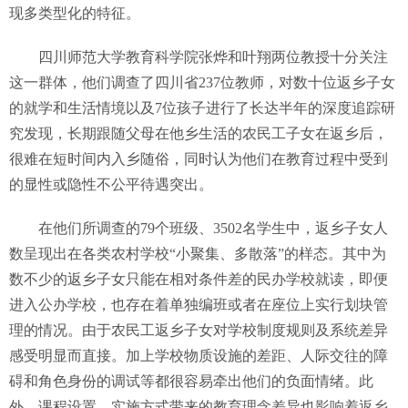
现多类型化的特征。
四川师范大学教育科学院张烨和叶翔两位教授十分关注
这一群体，他们调查了四川省237位教师，对数十位返乡子女
的就学和生活情境以及7位孩子进行了长达半年的深度追踪研
究发现，长期跟随父母在他乡生活的农民工子女在返乡后，
很难在短时间内入乡随俗，同时认为他们在教育过程中受到
的显性或隐性不公平待遇突出。
在他们所调查的79个班级、3502名学生中，返乡子女人
数呈现出在各类农村学校“小聚集、多散落”的样态。其中为
数不少的返乡子女只能在相对条件差的民办学校就读，即便
进入公办学校，也存在着单独编班或者在座位上实行划块管
理的情况。由于农民工返乡子女对学校制度规则及系统差异
感受明显而直接。加上学校物质设施的差距、人际交往的障
碍和角色身份的调试等都很容易牵出他们的负面情绪。此
外，课程设置、实施方式带来的教育理念差异也影响着返乡