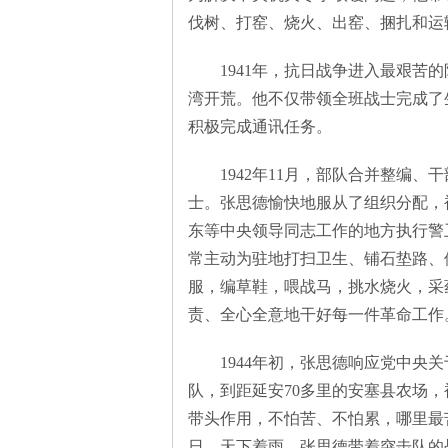
伐树、打窑、烧火、出窑、捆扎和运
网
1941年，抗日战争进入最艰苦的
湾开荒。他不仅带领全班战士完成了
积极完成通讯任务。
1942年11月，部队合并整编、
士。张思德愉快地服从了组织分配，
东等中央领导同志工作的地方执行警
常主动为驻地打扫卫生、铺石垫路、
服，编草鞋，喂战马，挑水烧火，采
责、全心全意地干好每一件革命工作
1944年初，张思德响应党中央关
队，到距延安70多里的安塞县农场
带头作用，不怕苦、不怕累，哪里最
日，天下着雨，张思德带着突击队的