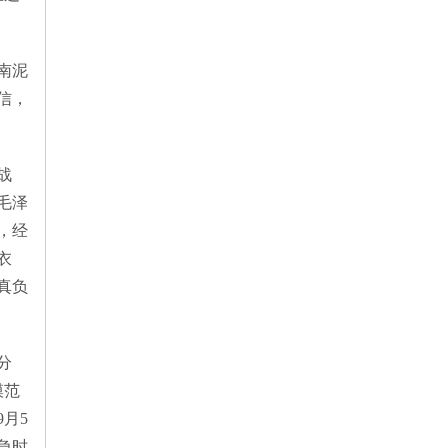
南泥
信，
战
毛泽
，经
衣
真负
分
模范
月5
急时