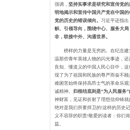
强调，
坚持实事求是研究和宣传党的
明地揭示和宣传中国共产党在中国的
党的历史的错误倾向。
习近平还指出
帜、引领导向，围绕中心、服务大局
思
非，联接中外、沟通世界。
榜样的力量是无穷的。在纪念建党
温那些青年英雄人物的闪光事迹，还
良知、懂道义的中国人民心目中，这
现了为了祖国和民族的尊严而奋不顾
难困苦始终保持高昂士气的革命乐观
诚精神。
归根结底则是“为人民服务
想
神财富，见证和折射了理想信仰铸就
绝对是我们所要捍卫的!这样的历史
义不容辞的职责!敬爱的读者：你们
益。