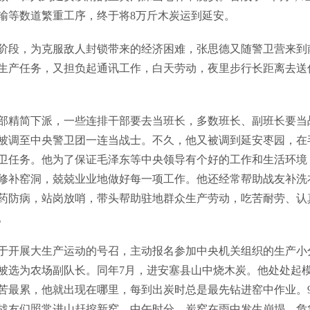
输等数道繁重工序，终于将8万斤木炭运到延安。
阶段，为克服敌人封锁带来的经济困难，张思德又随警卫营来到
生产任务，又担负起通讯工作，白天劳动，夜里步行长距离去送
干部精简下派，一些连排干部要去当班长，多数班长、副班长要当
被调至中央警卫团一连当战士。不久，他又被调到延安枣园，在
卫任务。他为了保证毛泽东等中央领导有个好的工作和生活环境
修补窑洞，兢兢业业地做好每一项工作。他还经常帮助战友补洗
药防病，站岗放哨，带头帮助驻地群众生产劳动，吃苦耐劳、认
。
于开展大生产运动的号召，主动报名参加中央机关组织的生产小
，被选为农场副队长。同年7月，进安塞县山中烧木炭。他处处起
苦最累，他就出现在哪里，每到出炭时总是最先钻进窑中作业。9
战友们照常进山赶挖新窑。中午时分，炭窑在雨中发生崩塌。危