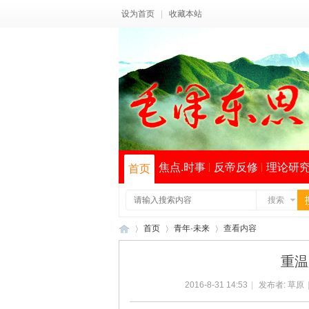
设为首页
|
收藏本站
焦点.时事
反帝反修
理论研
首页
搜索
首页
青年·未来
查看内容
重温
2016-8-31 14:53
|
发布者:
草原
毛
›
›
›
索