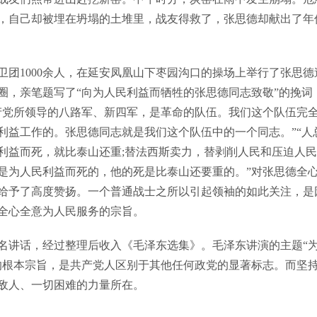
，自己却被埋在坍塌的土堆里，战友得救了，张思德却献出了年仅
团1000余人，在延安凤凰山下枣园沟口的操场上举行了张思德
圈，亲笔题写了“向为人民利益而牺牲的张思德同志致敬”的挽词
产党所领导的八路军、新四军，是革命的队伍。我们这个队伍完
利益工作的。张思德同志就是我们这个队伍中的一个同志。”“人
利益而死，就比泰山还重;替法西斯卖力，替剥削人民和压迫人
是为人民利益而死的，他的死是比泰山还要重的。”对张思德全
给予了高度赞扬。一个普通战士之所以引起领袖的如此关注，是
全心全意为人民服务的宗旨。
讲话，经过整理后收入《毛泽东选集》。毛泽东讲演的主题“
的根本宗旨，是共产党人区别于其他任何政党的显著标志。而坚
敌人、一切困难的力量所在。