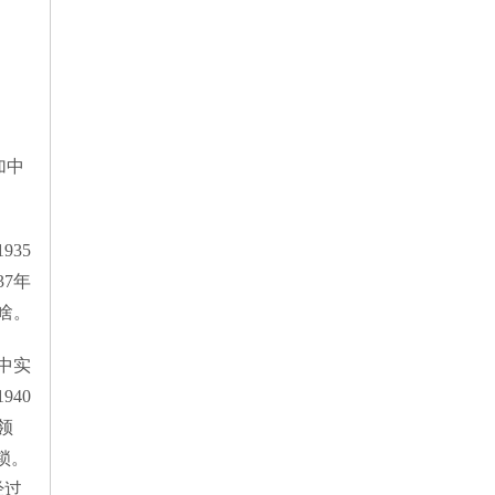
加中
35
7年
啥。
中实
40
领
锁。
经过