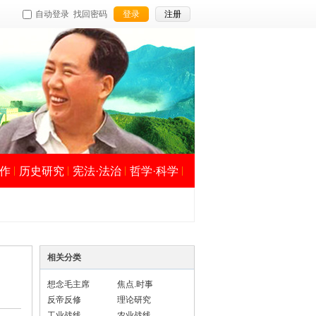
自动登录
找回密码
登录
注册
作
历史研究
宪法·法治
哲学·科学
相关分类
想念毛主席
焦点.时事
反帝反修
理论研究
工业战线
农业战线