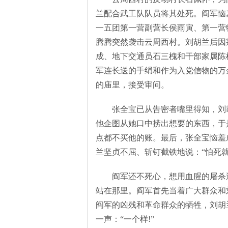
兰配合武工队队员将其处死。阎军恼羞
一五团第一营副营长侯雨寅、第一营
腾腾突然袭击云周西村。刘胡兰后因
成、地下交通员石三槐和干部家属陈
军连长送的手绢和作为入党信物的万
的庙里，接受审问。
张全宝已从告密者嘴里得知，刘胡
他企图从她口中捞出想要的东西，于
点都不买他的账。最后，张全宝恼羞
兰坚贞不屈、斩钉截铁地说：“怕死就
阎军还不死心，想用血腥的屠杀逼
站在那里。阎军首先当着广大群众和
阎军的凶残和革命群众的牺牲，刘胡
一声：“一个样!”