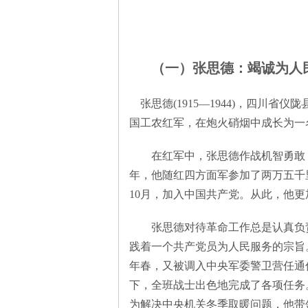
旗
（一）张思德：竭诚为人
张思德(1915—1944)，四川省
国工农红军，在炮火硝烟中成长为一
在红军中，张思德作战机智勇敢，曾
年，他随红四方面军参加了两万五千里
帜
10月，加入中国共产党。从此，他
张思德对待革命工作总是认真负责
践着一个共产党员为人民服务的宗旨。
年春，又被调入中央军委警卫营任通
下，全班战士出色地完成了各项任务
为解决中央机关冬季取暖问题，他带