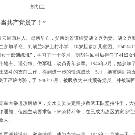
刘胡兰
当共产党员了！”
省文水县云周西村人。母亲早亡，父亲刘景谦续娶胡文秀为妻。胡文秀
参加革命。刘胡兰8岁上村小学，10岁起参加儿童团。1945年1
妇女干部训练班”，学习了一个多月。刘胡兰回村后担任了村妇女
地主、送公粮、做军鞋，动员青年参军。1946年2月，她参加
庄战斗的支前工作，得到进一步的锻炼成长。5月，她被调到第
受了严峻考验，于1946年6月，被吸收为中共预备党员，并被调
党军大举进攻解放区，文水县委决定留少数武工队坚持斗争，大
移通知，但她主动要求留下来坚持斗争，在已成为敌区的家乡往
敌人。
派粮派款、递送情报，成为当地一害。1946年12月的一天，