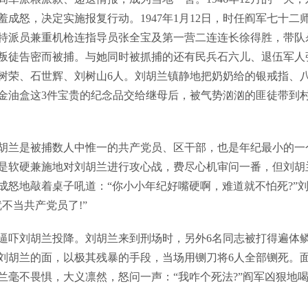
成怒，决定实施报复行动。1947年1月12日，时任阎军七十二
特派员兼重机枪连指导员张全宝及第一营二连连长徐得胜，带队
叛徒告密而被捕。与她同时被抓捕的还有民兵石六儿、退伍军人
树荣、石世辉、刘树山6人。刘胡兰镇静地把奶奶给的银戒指、
金油盒这3件宝贵的纪念品交给继母后，被气势汹汹的匪徒带到
兰是被捕数人中惟一的共产党员、区干部，也是年纪最小的一
是软硬兼施地对刘胡兰进行攻心战，费尽心机审问一番，但刘胡
成怒地敲着桌子吼道：“你小小年纪好嘴硬啊，难道就不怕死?”
不当共产党员了!”
吓刘胡兰投降。刘胡兰来到刑场时，另外6名同志被打得遍体
刘胡兰的面，以极其残暴的手段，当场用铡刀将6人全部铡死。
兰毫不畏惧，大义凛然，怒问一声：“我咋个死法?”阎军凶狠地