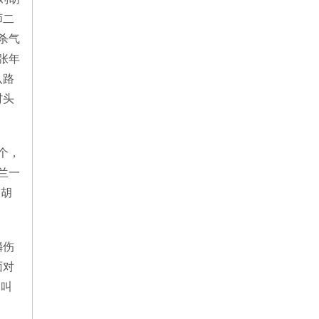
师二
杀气
张年
八路
村头
个，
兰一
刘胡
鳞伤
面对
喝叫