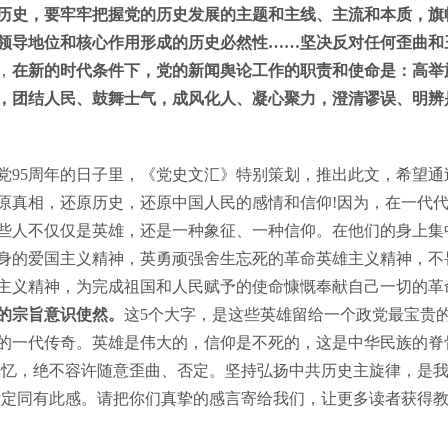
历史，要牢牢把握党的历史发展的主题和主线、主流和本质，旗
领导地位和核心作用形成的历史必然性……坚决反对任何歪曲和
，
在新的时代条件下，党的新闻舆论工作的职责和使命是：高举
，团结人民、鼓舞士气，成风化人、凝心聚力，澄清谬误、明辨
95周年的日子里，《党史文汇》特别策划，推出此文，希望通
原真相，还原历史，还原中国人民的感情和信仰!因为，在一代
些人不仅仅是英雄，还是一种象征、一种信仰。在他们的身上集
身的爱国主义精神，英勇顽强舍生忘死的革命英雄主义精神，不
主义精神，为完成祖国和人民赋予的使命慷慨奉献自己一切的革
”的宗旨意识使然。
这5个大字，是这些英雄留给一个政党最宝贵
的一代传奇。英雄是伟大的，信仰是不死的，这是中华民族的脊
记忆，绝不容许随意歪曲、否定。坚持弘扬中共历史主旋律，是
肯定同有此感。请把你们真挚的感言寄给我们，让更多读者获得