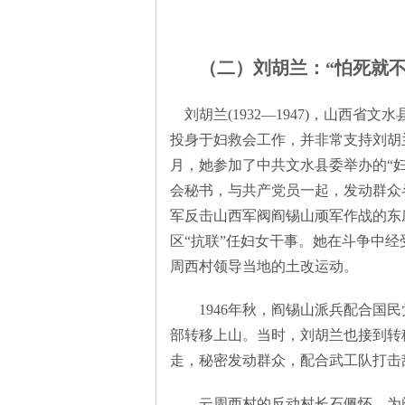
（二）刘胡兰：“怕死就不
刘胡兰(1932—1947)，山西
投身于妇救会工作，并非常支持刘胡兰
月，她参加了中共文水县委举办的“
会秘书，与共产党员一起，发动群众斗
军反击山西军阀阎锡山顽军作战的东
区“抗联”任妇女干事。她在斗争中经
周西村领导当地的土改运动。
1946年秋，阎锡山派兵配合国民
部转移上山。当时，刘胡兰也接到转
走，秘密发动群众，配合武工队打击
云周西村的反动村长石佩怀，为阎军