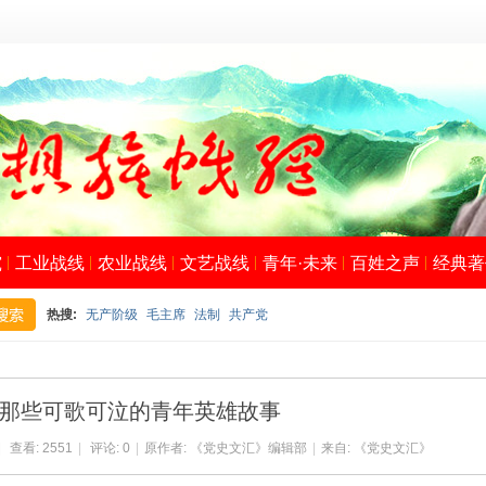
究
工业战线
农业战线
文艺战线
青年·未来
百姓之声
经典著
热搜:
无产阶级
毛主席
法制
共产党
搜
那些可歌可泣的青年英雄故事
|
查看:
2551
|
评论: 0
|
原作者: 《党史文汇》编辑部
|
来自: 《党史文汇》