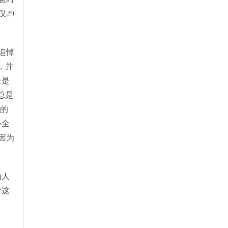
29
追悼
，并
全是
总是
民的
心全
因为
为人
持这