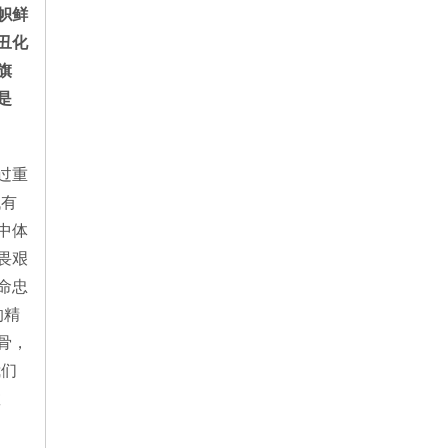
帜鲜
丑化
旗
是
过重
代有
中体
畏艰
命忠
的精
骨，
我们
教