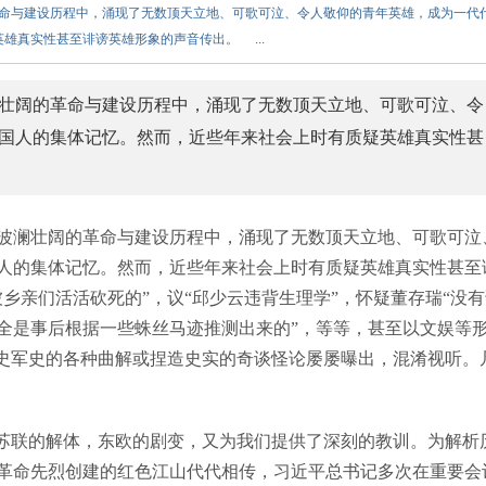
革命与建设历程中，涌现了无数顶天立地、可歌可泣、令人敬仰的青年英雄，成为一代
雄真实性甚至诽谤英雄形象的声音传出。 ...
壮阔的革命与建设历程中，涌现了无数顶天立地、可歌可泣、令
国人的集体记忆。然而，近些年来社会上时有质疑英雄真实性甚
波澜壮阔的革命与建设历程中，涌现了无数顶天立地、可歌可泣
人的集体记忆。然而，近些年来社会上时有质疑英雄真实性甚至
乡亲们活活砍死的”，议“邱少云违背生理学”，怀疑董存瑞“没有
全是事后根据一些蛛丝马迹推测出来的”，等等，甚至以文娱等
党史军史的各种曲解或捏造史实的奇谈怪论屡屡曝出，混淆视听。
苏联的解体，东欧的剧变，又为我们提供了深刻的教训。为解析
革命先烈创建的红色江山代代相传，习近平总书记多次在重要会