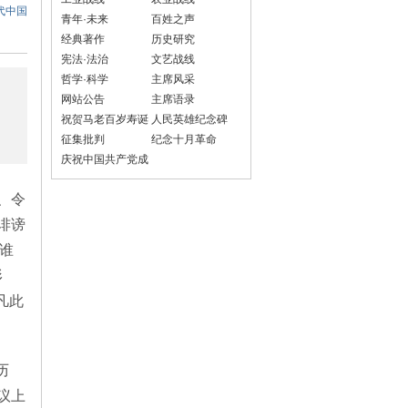
代中国
青年·未来
百姓之声
经典著作
历史研究
宪法·法治
文艺战线
哲学·科学
主席风采
网站公告
主席语录
祝贺马老百岁寿诞
人民英雄纪念碑
征集批判
纪念十月革命
庆祝中国共产党成
立100周年
、令
诽谤
谁
形
凡此
历
议上