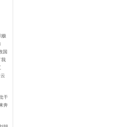
积极
1
救国
了我
五
回云
批干
来奔
刘胡