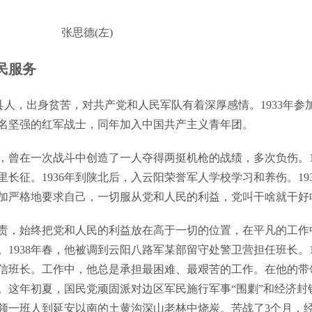
张思德(左)
民服务
仪陇县人，出身贫苦，对共产党和人民军队有着深厚感情。1933年参
名坚强的红军战士，同年加入中国共产主义青年团。
在一次战斗中创造了一人夺得两挺机枪的战绩，多次负伤。19
长征。1936年到陕北后，入云阳荣誉军人学校学习和养伤。193
更加严格地要求自己，一切服从党和人民的利益，党叫干啥就干好
，始终把党和人民的利益放在高于一切的位置，在平凡的工作
1938年春，他被调到云阳八路军某部留守处警卫营担任班长。19
信班长。工作中，他总是承担最困难、最艰苦的工作。在他的带
。这年初夏，国民党顽固派对边区军民施行军事“围剿”和经济封
领一班人到延安以南的土黄沟深山老林中烧炭。苦战了3个月，