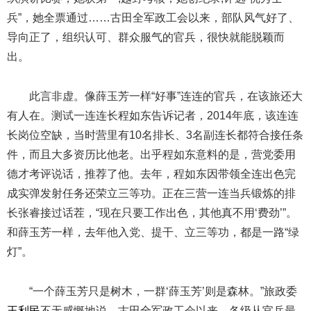
兵”，她全票通过……古田全军政工会以来，部队风气好了、
导向正了，组织认可、群众服气的官兵，很快就能脱颖而
出。
此言非虚。像薛玉芳一样“好事”连连的官兵，在该旅还大
有人在。测试一连连长程如东告诉记者，2014年底，该连连
长岗位空缺，当时营里有10名排长、3名副连长都符合接任条
件，而且大多资历比他老。出乎程如东意料的是，营党委用
德才考评说话，推荐了他。去年，程如东因带领全连出色完
成实弹发射任务还荣立三等功。正在三营一连当兵锻炼的排
长张睿接过话茬，“现在只要工作出色，其他真不用‘费劲’”。
和薛玉芳一样，去年他入党、提干、立三等功，都是一路“绿
灯”。
“一个薛玉芳只是树木，一群‘薛玉芳’则是森林。”旅政委
王利民
不无感慨地说，古田全军政工会以来，各级从官兵最