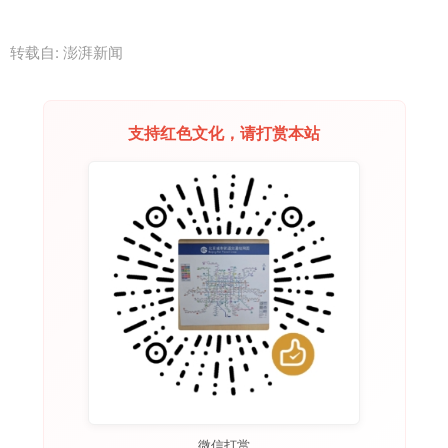
转载自:
澎湃新闻
支持红色文化，请打赏本站
微信打赏