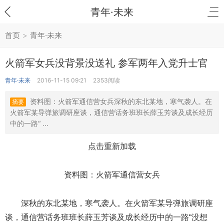
青年·未来
首页
>
青年·未来
火箭军女兵没背景没送礼 参军两年入党升士官
青年·未来
2016-11-15 09:21
2353阅读
资料图：火箭军通信营女兵深秋的东北某地，寒气袭人。在
摘要
火箭军某导弹旅调研座谈，通信营话务班班长薛玉芳谈及成长经历
中的一路“ ...
点击重新加载
资料图：火箭军通信营女兵
深秋的东北某地，寒气袭人。在火箭军某导弹旅调研座
谈，通信营话务班班长薛玉芳谈及成长经历中的一路“没想