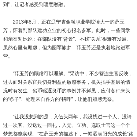
到”，让记者感受到暖意融融。
2013年8月，正在辽宁省金融职业学院读大一的薛玉
芳，怀着到部队建功立业的初心报名参军。此时，一些同学
和亲友劝她说：在部队没有“背景”、不找“关系”很难有发展。
虽然心里有顾虑，但为圆军旅梦，薛玉芳还是执着地踏进军
营。
“薛玉芳的顾虑可以理解。”采访中，不少营连主官反映，
过去面对关系官兵切身利益的敏感事务，机关插手基层的情
况时有发生，劣币驱逐良币的事例并不鲜见，应付各种来头
的“条子”、处理来自各方的“招呼”，让他们颇感无奈。
“让我没想到的是，入伍头两年，我没找过一个人、没请
过一次客、没送过一回礼，入党、立功、选取士官这一个个
梦想都能实现。”在薛玉芳的描述下，一幅洒满阳光的成长“路