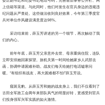
委正副书记和纪委书记电话号码，完善基层事务公开栏、网
上信箱等渠道。与此同时，他们对发生在官兵身边的违规违
纪问题从严查处。这些做法收到良好效果，今年第三季度官
兵对单位作风建设满意度达98%。
采访结束前，薛玉芳讲述的另一个细节，再次触动了我
们的内心。
前年年底，薛玉芳父亲意外去世、母亲重病住院，连队
立即安排她回家探望。旅机关第一时间给她家乡人武部去
函，协调申请困难补助。战友们每天给她打电话嘘寒问
暖。“有组织有战友，再大困难都不怕!”薛玉芳说。
窥斑见豹。从薛玉芳和她的战友身上，我们不仅看到了
古田全军政工会两年来部队风气的明显好转，更感受到官兵
们投身强军兴军实践的如火激情。