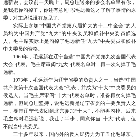
远新说
，
会议前一天晚上
，
周总理送来的参会名单里有你
，
是我把你勾掉了
，
你还有意见吗
?毛远新这才了解了事情的原
委
，
对主席说没有意见了。
实际上参加
“中国共产党第八届扩大的十二中全会”的人
员均为中国共产党“九大”的中央委员和候补中央委员候选
人。毛主席实际上是勾掉了毛远新任“九大”中央委员和候补
中央委员的资格。
1969年
，
毛远新在辽宁当选
“中国共产党第九次全国代表
大会”代表。毛主席审阅“九大”代表名单时
，
再一次勾掉了毛
远新。
1973年
，
毛远新作为辽宁省委的负责人之一
，
当选
“中国
共产党第十次全国代表大会”代表
，
并成为
“十大”中央委员的
候选人。当毛主席审阅“十大”代表名单时
，
准备再次勾掉毛
远新
，
但周总理坚持
，
说毛远新是辽宁省委的主要负责人之
一
，
要带辽宁代表团到北京参加
“十大”
，
不能再勾掉。后来
毛主席对毛远新说
，
我让了半步
，
同意你当
“十大”代表
，
但
不能当中央委员。
三十多年以来
，
国内外的反人民势力为了丑化毛泽东、