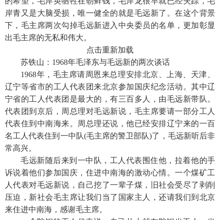
的希望
，
毛岸英牺牲在朝鲜钱
，
毛岸龙很早就已经失踪
，
毛
岸青又是大脑受损
，
唯一健全的就是毛远新了。在这个背景
下
，
毛主席两次勾掉毛远新进入中央委员的名单
，
更加彰显
出毛主席的无私和伟大。
点击重新加载
苏铁山
：
1968年毛泽东与毛远新的两次谈话
1968年
，
毛主席请周恩来总理安排北京、上海、天津、
辽宁等省市的工人代表团来北京参加国庆纪念活动。其中辽
宁省的工人代表团是最大的
，
有三百多人
，
由毛远新带队。
代表团到京后
，
周总理对毛远新说
，
毛主席要请一部分工人
代表住到中南海来。周总理还说
，
他已经安排辽宁来的一百
名工人代表住到一中队
(毛主席的警卫部队)了
，
毛远新听后非
常高兴。
毛远新随后来到一中队
，
工人代表围住他
，
拉着他的手
诉说着他们参加国庆
，
住进中南海的激动心情。一个煤矿工
人代表对毛远新说
，
自己挖了一辈子煤
，
旧社会受尽了剥削
压迫
，
新社会毛主席让我们当了国家主人
，
还请我们到北京
来住进中南海
，
感谢毛主席。