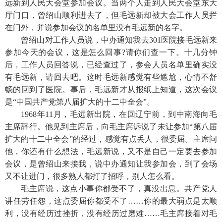
远新到人民大会堂参加会议。当两个人走到人民大会堂东大
厅门口
，
曾绍山顺利进去了
，
但毛远新却被大会工作人员拦
在门外
，
并说参加会议的名单里没有毛远新的名字。
曾绍山对工作人员说
，
中办通知我去
301医院接毛远新来
参加今天的会议
，
这是怎么回事
?请你们查一下。十几分钟
后
，
工作人员回答说
，
已经查过了
，
参会人员名单里确实没
有毛远新
，
请回去吧。这时毛远新感觉有些尴尬
，
心情不舒
畅的回到了医院。事后
，
毛远新才从报纸上知道
，
这次会议
是
“中国共产党第八届扩大的十二中全会”。
1968年11月
，
毛远新出院
，
在回辽宁前
，
到中南海向毛
主席辞行。他见到主席后
，
向毛主席诉说了未让参加
“第八届
扩大的十二中全会”的经过
，
感觉有点丢人
，
很委屈。主席问
他
，
你还有什么想法
，
毛远新说
，
又不是自己一定要去参加
会议
，
是曾绍山来接我
，
说中办通知让我参加会
，
到了会场
又不让进门
，
很多熟人都打了招呼
，
别人怎么看。
毛主席说
，
这点小事你都受不了
，
真没出息。共产党人
讲任劳任怨
，
这点委屈你都受不了
……你的最大弱点是太顺
利
，
没有经历过挫折
，
没有经历过磨难
……毛主席接着对毛