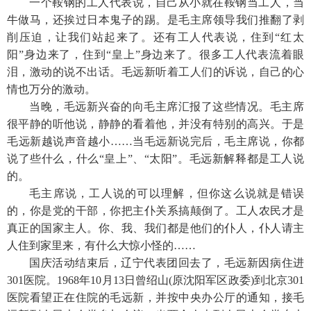
一个鞍钢的工人代表说
，
自己从小就在鞍钢当工人
，
当
牛做马
，
还挨过日本鬼子的踢。是毛主席领导我们推翻了剥
削压迫
，
让我们站起来了。还有工人代表说
，
住到
“红太
阳”身边来了
，
住到
“皇上”身边来了。很多工人代表流着眼
泪
，
激动的说不出话。毛远新听着工人们的诉说
，
自己的心
情也万分的激动。
当晚
，
毛远新兴奋的向毛主席汇报了这些情况。毛主席
很平静的听他说
，
静静的看着他
，
并没有特别的高兴。于是
毛远新越说声音越小
……当毛远新说完后
，
毛主席说
，
你都
说了些什么
，
什么
“皇上”、“太阳”。毛远新解释都是工人说
的。
毛主席说
，
工人说的可以理解
，
但你这么说就是错误
的
，
你是党的干部
，
你把主仆关系搞颠倒了。工人农民才是
真正的国家主人。你、我、我们都是他们的仆人
，
仆人请主
人住到家里来
，
有什么大惊小怪的
……
国庆活动结束后
，
辽宁代表团回去了
，
毛远新因病住进
301医院。1968年10月13日曾绍山(原沈阳军区政委)到北京301
医院看望正在住院的毛远新
，
并按中央办公厅的通知
，
接毛