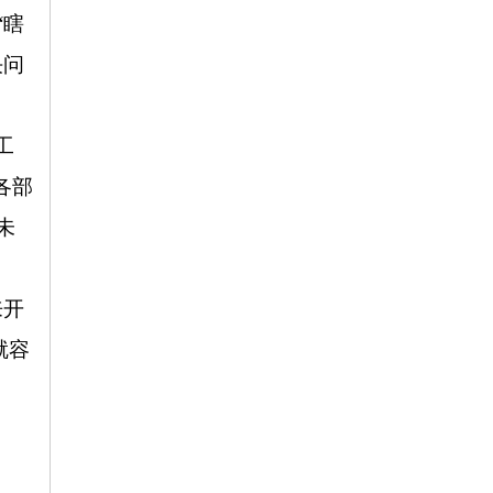
“瞎
决问
工
各部
未
来开
就容