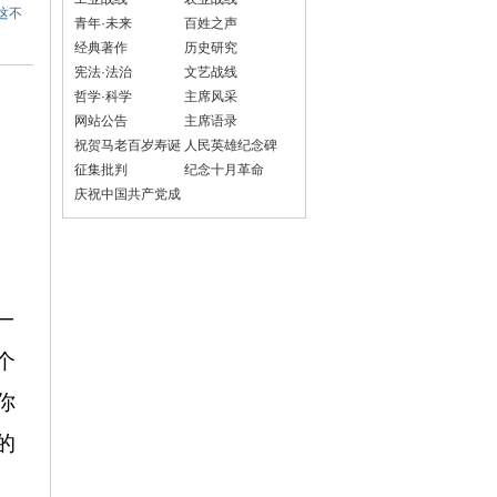
这不
青年·未来
百姓之声
经典著作
历史研究
宪法·法治
文艺战线
哲学·科学
主席风采
网站公告
主席语录
祝贺马老百岁寿诞
人民英雄纪念碑
征集批判
纪念十月革命
庆祝中国共产党成
立100周年
一
个
你
的