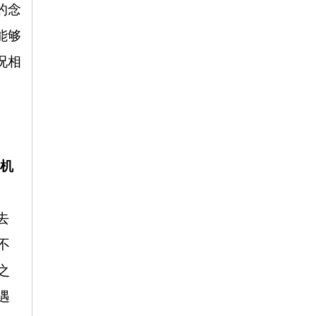
的念
能够
况相
是机
去
不
之
遇