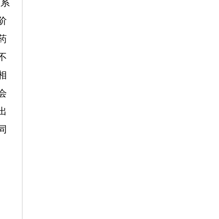
关系
阶
药
不
相
会
出
同