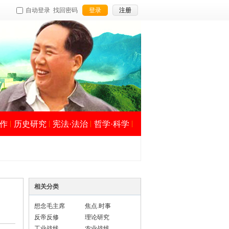
自动登录
找回密码
登录
注册
作
历史研究
宪法·法治
哲学·科学
相关分类
想念毛主席
焦点.时事
反帝反修
理论研究
工业战线
农业战线