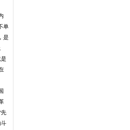
内
不单
，是
上
就是
在
国
革
“先
的斗