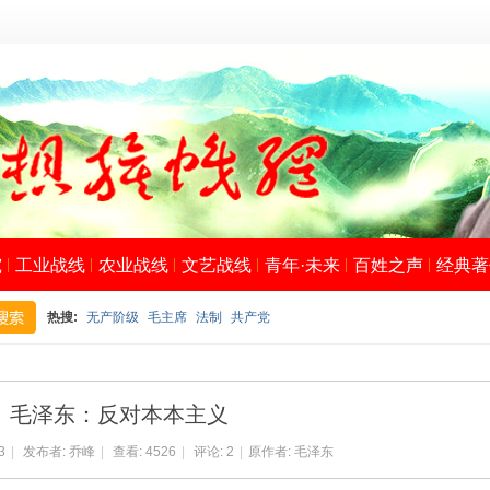
究
工业战线
农业战线
文艺战线
青年·未来
百姓之声
经典著
热搜:
无产阶级
毛主席
法制
共产党
搜
毛泽东：反对本本主义
3
|
发布者:
乔峰
|
查看:
4526
|
评论:
2
|
原作者: 毛泽东