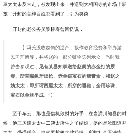
屋太太未及带走，被发现出来，并送到大相国寺的市场上展
览，开封的官绅百姓都看到了，引为笑谈。
开封的老公务员黎椿寿曾回忆说，
【“冯氏没收赵倜的逆产，拨作教育经费和举办游
民习艺所等，并将赵的一部分赃物陈列示众，当时我
曾去参观过，
见有
某县知事送给赵倜的赤金打的尿
壶、翡翠嘴象牙烟枪、赤金镶宝石的烟膏盒，和赵之
姨太太，即所谓西屋太太，所穿的睡鞋，全用珍珠、
宝石以金丝串成
。”】
至于车云，那也是借机敛财的好手，在当潢川知县的时
候，他三房姨太太中二姨太所生之子结婚，娶的是汝阳道尹
之女，强强联合，自然要趁机大肆捞钱。所收礼金无法统