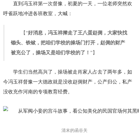
直到冯玉祥第一次督豫，初夏的一天，一位老师突然欢
呼雀跃地冲进各班教室，大喊：
【“
好消息，冯玉祥撵走了王八蛋赵倜，大家快找
锄头、铁锨，把咱们学校的操场门打开，赵倜的财产
被充公了，操场又是咱们学校的了！
”】
学生们当然高兴了，操场被走肖家人占去了两年多，如
今冯玉祥督豫一大德政就是没收赵倜财产，公产归公，私产
没收充作河南的专项教育经费。
清末的函谷关