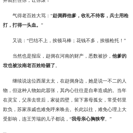
弁就拦住你，让你滚！
气得老百姓大骂：“
赵倜葬他爹，收礼不待客，兵士用枪
打，打得一头血。
”
又说：“巴结不上，挨顿马棒；花钱不多，挨顿枪托！”
当然也是报应，赵倜在河南的财产，悉数被抄，
他爹的
坟也被汝南老百姓给砸了
。
继续说这位西屋太太，在赵倜身边，她是说一不二的人
物，但这种人物如此嚣张，其内心往往是自卑造成的。当年
在灵宝，父亲去世后，家徒四壁，留下寡母孤女，常受邻里
欺负，苏家亲戚也难免呼来唤去。长此以往，难免心理上大
受影响，连王芳瑞的儿子都说，“
我母亲心胸狭窄
。”