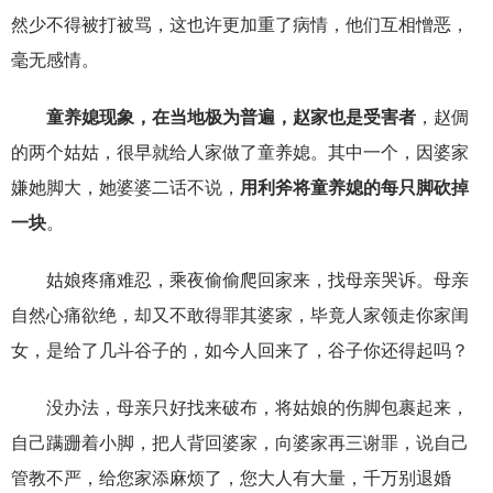
然少不得被打被骂，这也许更加重了病情，他们互相憎恶，
毫无感情。
童养媳现象，在当地极为普遍，赵家也是受害者
，赵倜
的两个姑姑，很早就给人家做了童养媳。其中一个，因婆家
嫌她脚大，她婆婆二话不说，
用利斧将童养媳的每只脚砍掉
一块
。
姑娘疼痛难忍，乘夜偷偷爬回家来，找母亲哭诉。母亲
自然心痛欲绝，却又不敢得罪其婆家，毕竟人家领走你家闺
女，是给了几斗谷子的，如今人回来了，谷子你还得起吗？
没办法，母亲只好找来破布，将姑娘的伤脚包裹起来，
自己蹒跚着小脚，把人背回婆家，向婆家再三谢罪，说自己
管教不严，给您家添麻烦了，您大人有大量，千万别退婚