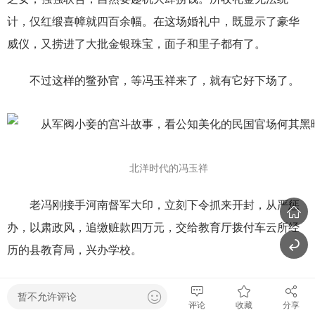
计，仅红缎喜幛就四百余幅。在这场婚礼中，既显示了豪华
威仪，又捞进了大批金银珠宝，面子和里子都有了。
不过这样的鳖孙官，等冯玉祥来了，就有它好下场了。
北洋时代的冯玉祥
老冯刚接手河南督军大印，立刻下令抓来开封，从严惩
办，以肃政风，追缴赃款四万元，交给教育厅拨付车云所经
历的县教育局，兴办学校。
如今洛宁、潢川、新乡和禹州等几个地方的民国县志
暂不允许评论
评论
收藏
分享
上，还能看到车云的名字，甚至有的地方八景、十景，都是