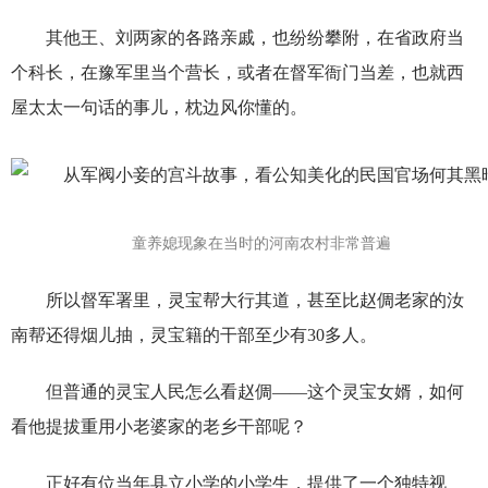
其他王、刘两家的各路亲戚，也纷纷攀附，在省政府当
个科长，在豫军里当个营长，或者在督军衙门当差，也就西
屋太太一句话的事儿，枕边风你懂的。
童养媳现象在当时的河南农村非常普遍
所以督军署里，灵宝帮大行其道，甚至比赵倜老家的汝
南帮还得烟儿抽，灵宝籍的干部至少有30多人。
但普通的灵宝人民怎么看赵倜——这个灵宝女婿，如何
看他提拔重用小老婆家的老乡干部呢？
正好有位当年县立小学的小学生，提供了一个独特视