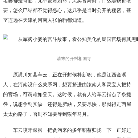
老婆都是奇葩，无不爱财如命，又卖官鬻爵，什么黑钱都敢
要，怎么巴结都不觉得恶心，这几乎是当时公开的秘密，甚
至连远在天津的河南人张伯驹都知道。
清末的开封相国寺
原潢川知县车云，正在开封候补新职，他是江西金溪
人，在河南没什么关系网，想要挤进由汝南人和灵宝人把持
的官场，可谓难如登天。这时候，就有人给车云指点了条捷
径，说想拿到实缺，还得是肥缺，又要尽快，那就得走西屋
太太的路子，否则不知要等到猴年马月。
车云咬牙跺脚，把贪污来的多年积蓄归拢一下，正好赶