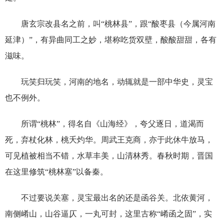
唐玄宗改县名之前，叫“桃林县”，跟“酸枣县（今属河南
延津）”，有异曲同工之妙，堪称吃货双壁，酸酸甜甜，各有
滋味。
玩笑归玩笑，河南的地名，动辄就是一部中华史，灵宝
也不例外。
所谓“桃林”，得名自《山海经》，夸父逐日，道渴而
死，弃杖化林，桃夭灼华。周武王克商，亦于此休牛放马，
可见植被相当不错，水草丰美，山清林秀。春秋时期，晋国
在这里修筑“桃林塞”以备秦。
不过要说关塞，灵宝最出名的还是函谷关。北依黄河，
南侧崤山，山谷逼仄，一丸可封，这里古称“崤函之固”，实