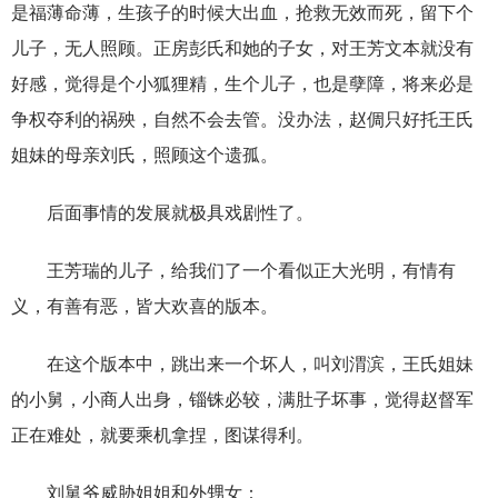
是福薄命薄，生孩子的时候大出血，抢救无效而死，留下个
儿子，无人照顾。正房彭氏和她的子女，对王芳文本就没有
好感，觉得是个小狐狸精，生个儿子，也是孽障，将来必是
争权夺利的祸殃，自然不会去管。没办法，赵倜只好托王氏
姐妹的母亲刘氏，照顾这个遗孤。
后面事情的发展就极具戏剧性了。
王芳瑞的儿子，给我们了一个看似正大光明，有情有
义，有善有恶，皆大欢喜的版本。
在这个版本中，跳出来一个坏人，叫刘渭滨，王氏姐妹
的小舅，小商人出身，锱铢必较，满肚子坏事，觉得赵督军
正在难处，就要乘机拿捏，图谋得利。
刘舅爷威胁姐姐和外甥女：