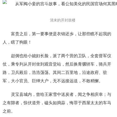
清末的开封鼓楼
富贵之后，第一要事便是衣锦还乡，让那些瞧不起我的
人，瞎了狗眼！
赵倜也给小媳妇长脸，派了两个营的卫队，全套督军仪
仗，乘专列从开封坐到观音堂站，然后换青骡轿车，骑兵开
路，卫兵殿后，浩浩荡荡。其间二百里地，沿途政府、驻
军，大小官员、巨绅大户，无不远接远送，不敢稍懈。
灵宝县城内，曾给王家雪中送炭者，闻之争相庆幸；与
之有隙者，惊伏道旁，磕头如捣蒜，悔罪于西屋太太的车马
之前。