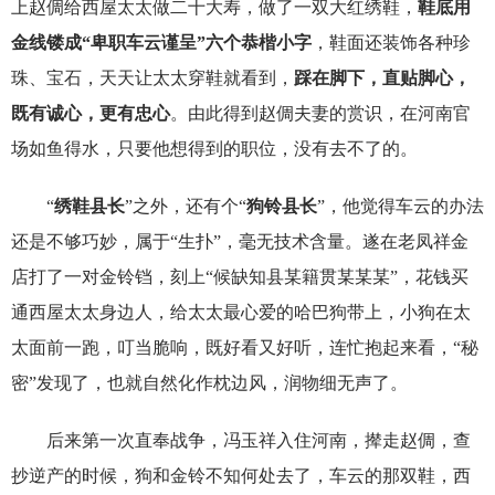
上赵倜给西屋太太做二十大寿，做了一双大红绣鞋，
鞋底用
金线镂成“卑职车云谨呈”六个恭楷小字
，鞋面还装饰各种珍
珠、宝石，天天让太太穿鞋就看到，
踩在脚下，直贴脚心，
既有诚心，更有忠心
。由此得到赵倜夫妻的赏识，在河南官
场如鱼得水，只要他想得到的职位，没有去不了的。
“
绣鞋县长
”之外，还有个“
狗铃县长
”，他觉得车云的办法
还是不够巧妙，属于“生扑”，毫无技术含量。遂在老凤祥金
店打了一对金铃铛，刻上“候缺知县某籍贯某某某”，花钱买
通西屋太太身边人，给太太最心爱的哈巴狗带上，小狗在太
太面前一跑，叮当脆响，既好看又好听，连忙抱起来看，“秘
密”发现了，也就自然化作枕边风，润物细无声了。
后来第一次直奉战争，冯玉祥入住河南，撵走赵倜，查
抄逆产的时候，狗和金铃不知何处去了，车云的那双鞋，西