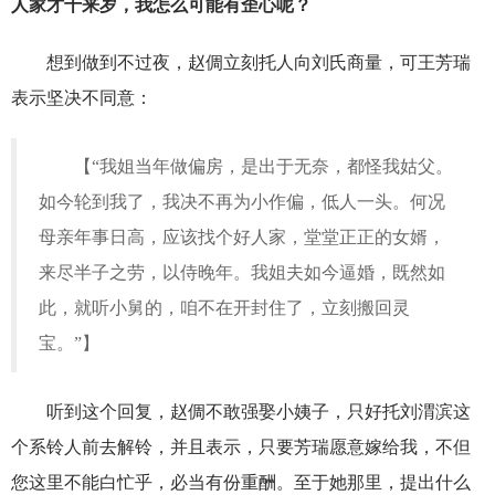
人家才十来岁，我怎么可能有歪心呢？
想到做到不过夜，赵倜立刻托人向刘氏商量，可王芳瑞
表示坚决不同意：
【“我姐当年做偏房，是出于无奈，都怪我姑父。
如今轮到我了，我决不再为小作偏，低人一头。何况
母亲年事日高，应该找个好人家，堂堂正正的女婿，
来尽半子之劳，以侍晚年。我姐夫如今逼婚，既然如
此，就听小舅的，咱不在开封住了，立刻搬回灵
宝。”】
听到这个回复，赵倜不敢强娶小姨子，只好托刘渭滨这
个系铃人前去解铃，并且表示，只要芳瑞愿意嫁给我，不但
您这里不能白忙乎，必当有份重酬。至于她那里，提出什么