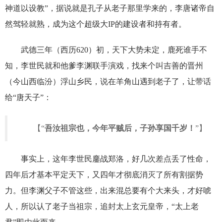
神道以设教”，据说就是孔子从老子那里学来的，李唐诸帝自
然驾轻就熟，成为这个超级大IP的建设者和持有者。
武德三年（西历620）初，天下大势未定，鹿死谁手不
知，李世民就和他爹李渊联手演戏，找来个叫吉善的晋州
（今山西临汾）浮山乡民，说在羊角山遇到老子了，让带话
给“唐天子”：
【“
吾汝祖宗也，今年平贼后，子孙享国千岁！
”】
事实上，这年李世民鏖战郑洛，好几次差点丢了性命，
四年后才基本平定天下，又四年才彻底消灭了所有割据势
力。但李渊父子不管这些，出来混总要有个大来头，才好唬
人，所以认了老子当祖宗，追封太上玄元皇帝，“太上老