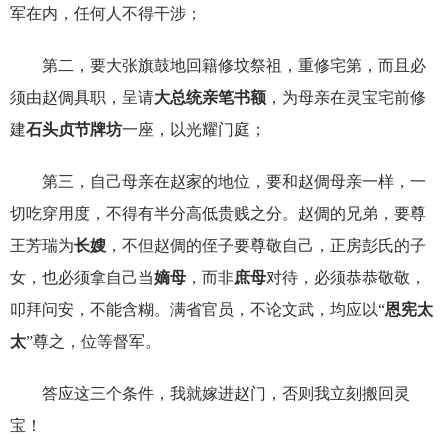
军在内，任何人不得干涉；
第二，要大张旗鼓地回籍修坟祭祖，重修宅第，而且必
须由赵倜具职，呈请
大总统亲笔书额
，为母亲在灵宝宅前修
建
石头贞节牌坊
一座，以光耀门庭；
第三，自己母亲在赵家的地位，要和赵倜母亲一样，一
切吃穿用度，不得有半分高低贵贱之分。赵倜的兄弟，要尊
王芳瑞为
长嫂
，不但赵倜的侄子要尊敬自己，正房彭氏的子
女，也必须拿自己当
嫡母
，而非
庶母
对待，必须恭恭敬敬，
叩拜问安，不能含糊。满省官员，不论文武，均应以“
恩宪太
太
”尊之，位等督军。
答应这三个条件，我就嫁进赵门，否则我立刻搬回灵
宝！