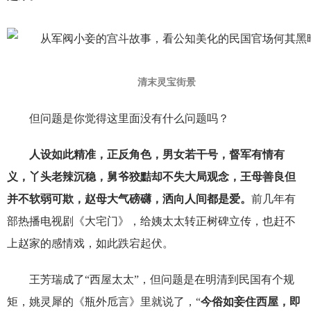
清末灵宝街景
但问题是你觉得这里面没有什么问题吗？
人设如此精准，正反角色，男女若干号，督军有情有
义，丫头老辣沉稳，舅爷狡黠却不失大局观念，王母善良但
并不软弱可欺，赵母大气磅礴，洒向人间都是爱。
前几年有
部热播电视剧《大宅门》，给姨太太转正树碑立传，也赶不
上赵家的感情戏，如此跌宕起伏。
王芳瑞成了“西屋太太”，但问题是在明清到民国有个规
矩，姚灵犀的《瓶外卮言》里就说了，“
今俗如妾住西屋，即