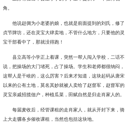
角。
他说赵倜为小老婆的娘，也就是前面提到的刘氏，修了
贞节牌坊，还在灵宝大肆卖地，不管什么地方，只要他的灵
宝干部看中了，那就没得跑！
县立高等小学正上着课，突然一帮人闯入学校，二话不
说，把操场的大门堵死，占了操场。学生和老师都很纳闷，
这帮人是干啥的，这么厉害？后来才知道，这块起码从唐宋
以来的公有土地，莫名其妙就被人卖给了赵督军，赵督军的
灵宝亲戚招揽佃户，种植瓜菜，田赋自然是归走肖家人的。
每届麦收后，经管课租的走肖家人，就从开封下来，骑
上大走骡各乡催收课租，当然也包括这块地。