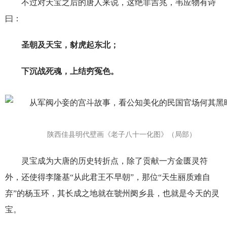
不过对天宝之后的唐人来说，这绝非吉兆，韦应物有诗
曰：
圣朝及天宝，豺虎起东北；
下沉战死魂，上结穷冤色。
陕西佳县明代壁画《老子八十一化图》（局部）
灵宝成为大唐的历史转折点，除了贡献一方金匮灵符
外，还使得李隆基“从此君王不早朝”，那位“天生丽质难自
弃”的杨玉环，其长成之地就在虢州阌乡县，也就是今天的灵
宝。