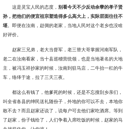
这是灵宝人民的态度，
别看今天不少反动余孽的孝子贤
孙，把他们的便宜祖宗塑造得多么高大上，实际层面往往不
堪
。即便在汝南，赵倜的老家，当地人民对这个老乡也没啥
好评价。
赵家三兄弟，老大当督军，老三替大哥掌握河南军队，
老二在汝南看家，当十县巡稽营统领，也是当地著名的大地
主，被冯玉祥抄家的时候，汝南到驻马店，二牛抬一杠的牛
车，络绎于途，拉了三天三夜。
都这么有钱了，他爹死的时候，还是不忘搜刮乡亲们，
叫全省各县的绅民送礼随份子，外地的你可以不去，本地你
敢不去？而且赵家还说了，说每户可去他们家吃酒席。等到
了赵家，份子钱给了，人们争着入席吃饭的时候，赵家的马