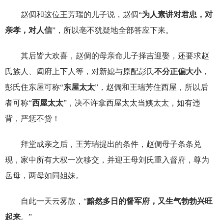
赵倜和这位王芳瑞的儿子说，赵倜“
为人素讲对君忠，对
亲孝，对人信
”，所以亳不犹疑地全部答应下来。
其后皆大欢喜，赵倜的母亲命儿子择吉迎娶，还要求赵
氏族人、阖府上下人等，对新媳与原配彭氏
不分正偏大小
，
彭氏住东屋可称“
东屋太太
”，赵倜和王瑞芳住西屋，所以后
者可称“
西屋太太
”，决不许拿西屋太太当姨太太，如有违
背，严惩不贷！
拜堂成亲之后，王芳瑞提出的条件，赵倜母子条条兑
现，家中所有大权一次移交，并迎王母刘氏重入督府，尊为
岳母，两母如同姐妹。
自此一天云雾散，“
黯然多日的督军府，又生气勃勃兴旺
起来
。”