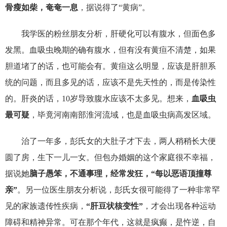
骨瘦如柴，奄奄一息
，据说得了“黄病”。
我学医的粉丝朋友分析，肝硬化可以有腹水，但面色多
发黑。血吸虫晚期的确有腹水，但有没有黄疸不清楚，如果
胆道堵了的话，也可能会有。黄疸这么明显，应该是肝胆系
统的问题，而且多见的话，应该不是先天性的，而是传染性
的。肝炎的话，10岁导致腹水应该不太多见。想来，
血吸虫
最可疑
，毕竟河南南部淮河流域，也是血吸虫病高发区域。
治了一年多，彭氏女的大肚子才下去，两人稍稍长大便
圆了房，生下一儿一女。但包办婚姻的这个家庭很不幸福，
据说她
脑子愚笨，不通事理，经常发狂，“每以恶语顶撞尊
亲”
。另一位医生朋友分析说，彭氏女很可能得了一种非常罕
见的家族遗传性疾病，
“肝豆状核变性”
，才会出现各种运动
障碍和精神异常。可在那个年代，这就是疯癫，是忤逆，自