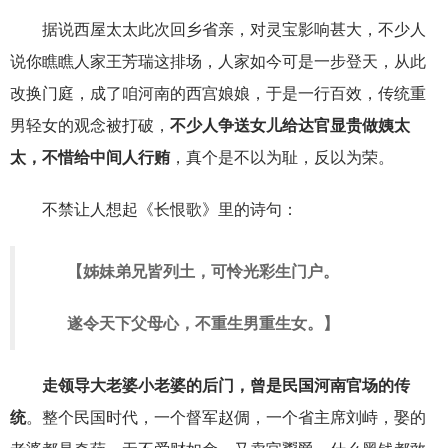
据说西屋太太此次回乡省亲，对灵宝影响甚大，不少人
说你瞧瞧人家王芳瑞这排场，人家如今可是一步登天，从此
改换门庭，成了咱河南的西宫娘娘，于是一行百效，传统重
男轻女的观念被打破，
不少人争送女儿给达官显贵做姨太
太，不惜给中间人行贿
，真个是不以为耻，反以为荣。
不禁让人想起《长恨歌》里的诗句：
【姊妹弟兄皆列土，可怜光彩生门户。
遂令天下父母心，不重生男重生女。】
走领导大老婆小老婆的后门，曾是民国河南官场的传
统
。整个民国时代，一个督军赵倜，一个省主席刘峙，娶的