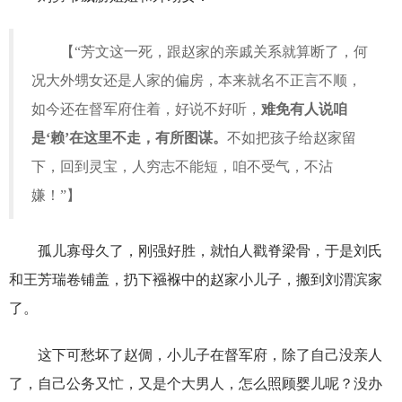
【“芳文这一死，跟赵家的亲戚关系就算断了，何
况大外甥女还是人家的偏房，本来就名不正言不顺，
如今还在督军府住着，好说不好听，
难免有人说咱
是‘赖’在这里不走，有所图谋。
不如把孩子给赵家留
下，回到灵宝，人穷志不能短，咱不受气，不沾
嫌！”】
孤儿寡母久了，刚强好胜，就怕人戳脊梁骨，于是刘氏
和王芳瑞卷铺盖，扔下襁褓中的赵家小儿子，搬到刘渭滨家
了。
这下可愁坏了赵倜，小儿子在督军府，除了自己没亲人
了，自己公务又忙，又是个大男人，怎么照顾婴儿呢？没办