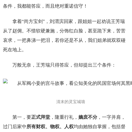
条件，我都能答应，而且绝对重诺信守！
拿着“尚方宝剑”，刘渭滨回家，跟姐姐一起劝说王芳瑞
从了赵倜。不惜软硬兼施，分饰红白脸，甚至跪下来，苦苦
哀求，一把鼻涕一把泪，若你还是不从，我们姐弟就双双碰
死在地上。
万般无奈，王芳瑞只得答应，但却提出三个条件：
清末的灵宝城墙
第一，要
正式拜堂
，隆重行礼，
嫡庶不分
，一字并肩，
过门后家中
所有财权、物权、人权
均由她独自掌握，包括督