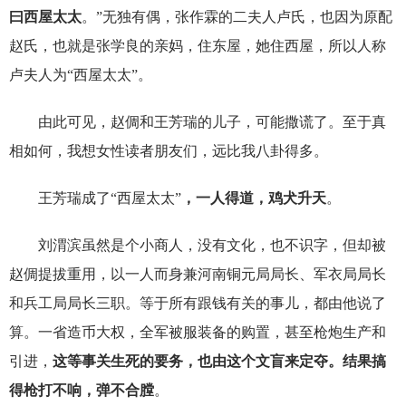
曰西屋太太
。”无独有偶，张作霖的二夫人卢氏，也因为原配
赵氏，也就是张学良的亲妈，住东屋，她住西屋，所以人称
卢夫人为“西屋太太”。
由此可见，赵倜和王芳瑞的儿子，可能撒谎了。至于真
相如何，我想女性读者朋友们，远比我八卦得多。
王芳瑞成了“西屋太太”
，一人得道，鸡犬升天
。
刘渭滨虽然是个小商人，没有文化，也不识字，但却被
赵倜提拔重用，以一人而身兼河南铜元局局长、军衣局局长
和兵工局局长三职。等于所有跟钱有关的事儿，都由他说了
算。一省造币大权，全军被服装备的购置，甚至枪炮生产和
引进，
这等事关生死的要务，也由这个文盲来定夺。
结果搞
得枪打不响，弹不合膛
。