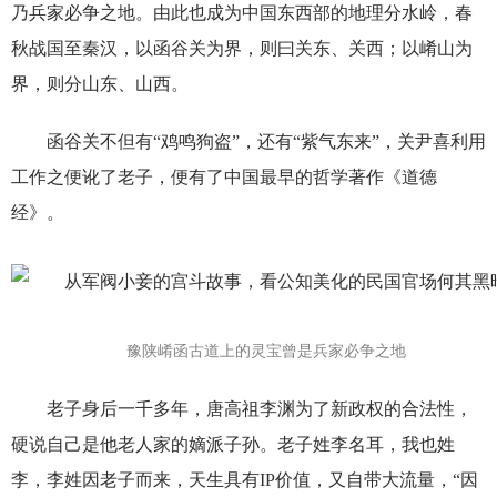
乃兵家必争之地。由此也成为中国东西部的地理分水岭，春
秋战国至秦汉，以函谷关为界，则曰关东、关西；以崤山为
界，则分山东、山西。
函谷关不但有“鸡鸣狗盗”，还有“紫气东来”，关尹喜利用
工作之便讹了老子，便有了中国最早的哲学著作《道德
经》。
豫陕崤函古道上的灵宝曾是兵家必争之地
老子身后一千多年，唐高祖李渊为了新政权的合法性，
硬说自己是他老人家的嫡派子孙。老子姓李名耳，我也姓
李，李姓因老子而来，天生具有IP价值，又自带大流量，“因