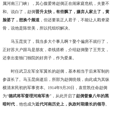
属河南三门峡），其心腹爱将赵倜正在闹家庭危机，夫妻不
和。说白了，赵倜
晋升太快，有些飘了，嫌弃人家土了，黄
脸婆了，想换个频道
，但还要装正人君子，不能让人戳脊梁
骨，说他是陈世美，所以托组织解决。
马玉昆笑了，我当多大个事儿啊？娶个偏房不就行了，
正好苏大户跟马是朋友，牵线搭桥，介绍赵倜娶了王芳文，
还拿出套独门独院的好房子，作为爱巢。
时任武卫左军全军翼长的赵倜，基本相当于后来军制的
参谋长了。马玉昆病逝后，所部为赵倜统领，由此成为其纵
横清末民初的军事资本。1914年9月20日，袁世凯任命赵倜
为“
德武将军督理河南军务
”，从此开启了
赵倜督豫八年的黑
暗时代
，他也成为
近代河南历史上，执政时期最长的领导
。