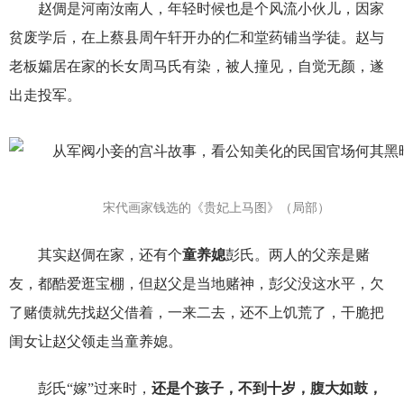
赵倜是河南汝南人，年轻时候也是个风流小伙儿，因家
贫废学后，在上蔡县周午轩开办的仁和堂药铺当学徒。赵与
老板孀居在家的长女周马氏有染，被人撞见，自觉无颜，遂
出走投军。
宋代画家钱选的《贵妃上马图》（局部）
其实赵倜在家，还有个
童养媳
彭氏。两人的父亲是赌
友，都酷爱逛宝棚，但赵父是当地赌神，彭父没这水平，欠
了赌债就先找赵父借着，一来二去，还不上饥荒了，干脆把
闺女让赵父领走当童养媳。
彭氏“嫁”过来时，
还是个孩子，不到十岁
，腹大如鼓，