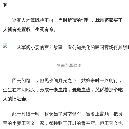
啊！
这家人才算既往不咎，
当时所谓的“理”，就是婆家买了
人就有处置权，生死有命。
河南督军赵倜
回去的路上，但见夜间月光之下，姑娘来时一路爬行，
生生在村间地头，形成
一条血路，斑斑血迹，哭诉着那个吃
人的旧社会
。
此一时彼一时，赵倜当了河南督军，遂名正言顺，把灵
宝的小妾王芳文一家，都接到了开封的督军府。但王芳文也