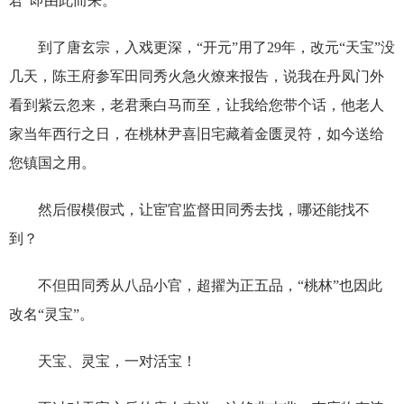
君”即由此而来。
到了唐玄宗，入戏更深，“开元”用了29年，改元“天宝”没
几天，陈王府参军田同秀火急火燎来报告，说我在丹凤门外
看到紫云忽来，老君乘白马而至，让我给您带个话，他老人
家当年西行之日，在桃林尹喜旧宅藏着金匮灵符，如今送给
您镇国之用。
然后假模假式，让宦官监督田同秀去找，哪还能找不
到？
不但田同秀从八品小官，超擢为正五品，“桃林”也因此
改名“灵宝”。
天宝、灵宝，一对活宝！