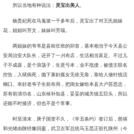
所以当地有种说法：
灵宝出美人
。
杨贵妃死在马嵬坡一千多年后，灵宝出了对王氏姐妹
花，姐姐叫芳文，妹妹叫芳瑞。
两姐妹的爷爷是县衙壮班的卯首，基本相当于今天县公
安局治安大队长，还开了一爿布店，生活相当富足。不过儿
子不成器，是个浪荡子，生意亏本，业不抵债，被债主联名
控告，入狱病死，抛下寡妇孤女无依无靠，靠给人做针线活
糊口。幸好老爷子生前布局，把闺女嫁给本县大户苏思忠，
苏有前清功名，山东候补知县，妥妥的城关镇五巨头，所以
还能不时接济，但也不是个常事。
时至清末，庚子国变不久，《辛丑条约》签订后，慈禧
和光绪由陕经豫回銮，武卫左军总统马玉昆正驻扎陕州（今