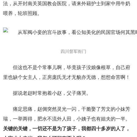
法，从开封南关英国教会医院，请来外籍护士到家中用牛奶
喂养，轮班照顾。
四川督军衙门
但这也不是个常事儿啊，毕竟孩子没娘像根草，自己府
里也缺个女主人，正房庞氏无才无貌亦无德，想想命苦啊！
据说老赵时常抱着小赵，父子痛哭。
痛定思痛，赵倜突然灵光一闪，干脆娶了芳文的小妹芳
瑞，一举两得，肥水不流外人田，小姨子也有姐夫的一半。
关键的关键，一切还不是为了孩子，我都四十多岁的人了，