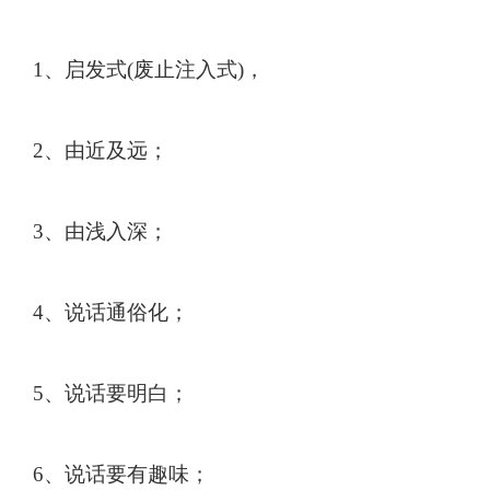
1
、启发式
(
废止注入式
)
，
2
、由近及远；
3
、由浅入深；
4
、说话通俗化；
5
、说话要明白；
6
、说话要有趣味；