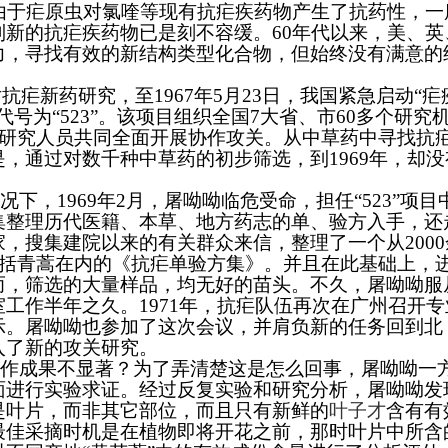
由于疟原虫对氯喹等现有抗疟疾药物产生了抗药性，一
新的抗疟疾药物已是刻不容缓。60年代以来，美、英
力，寻找有效的新结构类型化合物，但始终没有满意的
对抗疟新药研究，至1967年5月23日，我国紧急启动“疟
号为“523”。
该项目
组织全国7大省、市60多个研究
学研究人员共同全面开展协作攻关。从中草药中寻找抗
，通过对数千种中草药的初步筛选，到1969年，却没
下，1969年2月，屠呦呦临危受命，担任“523”项目
集整理历代医籍、本草、地方药志的单、验方入手，还
，搜集建院以来的有关群众来信，整理了一个从2000
包括青蒿在内的《抗疟单验方集》。并且在此基础上，
而，筛选的大量样品，均无好的苗头。不久，屠呦呦服
室工作半年之久。1971年，抗疟队伍再次在广州召开专
示。屠呦呦也参加了这次会议，并肩负新的任务回到北
入了新的攻关研究。
作成果不显著？为了弄清楚这是怎么回事，屠呦呦一
面进行实验求证。经过反复实验和研究分析，屠呦呦发
是叶片，而非其它部位，而且只有新鲜的
叶子才
含有有
最佳采摘时机是在植物即将开花之前，那时叶片中所含