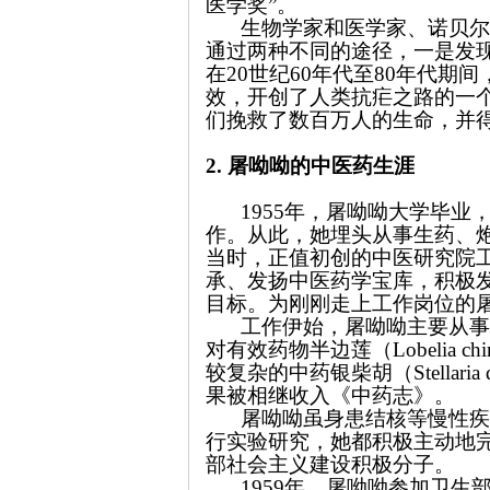
医学奖”。
生物学家和医学家、诺贝尔
通过两种不同的途径，一是发
在20世纪60年代至80年代
效，开创了人类抗疟之路的一
们挽救了数百万人的生命，并
2.
屠呦呦的中医药生涯
1955年，屠呦呦大学毕
作。从此，她埋头从事生药、
当时，正值初创的中医研究院
承、发扬中医药学宝库，积极
目标。为刚刚走上工作岗位的
工作伊始，屠呦呦主要从事
对有效药物半边莲（Lobelia c
较复杂的中药银柴胡（Stellaria di
果被相继收入《中药志》。
屠呦呦虽身患结核等慢性疾
行实验研究，她都积极主动地完
部社会主义建设积极分子。
1959年，屠呦呦参加卫