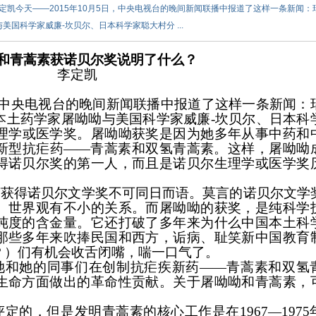
定凯今天——2015年10月5日，中央电视台的晚间新闻联播中报道了这样一条新闻：
国科学家威廉-坎贝尔、日本科学家聪大村分 ...
和青蒿素获诺贝尔奖说明了什么？
李定凯
中央电视台的晚间新闻联播中报道了这样一条新闻：
本土药学家屠呦呦与
美国科学家威廉
-
坎贝尔、日本科
理学或医学奖。屠呦呦获奖是因为她多年从事中药和
新型抗疟药——青蒿素和双氢青蒿素。这样，屠呦呦
得诺贝尔奖的第一人，而且是诺贝尔生理学或医学奖
言获得诺贝尔文学奖不可同日而语。莫言的诺贝尔文学
、世界观有不小的关系。而屠呦呦的获奖，是纯科学
纯度的含金量。它还打破了多年来为什么中国本土科
那些多年来吹捧民国和西方，诟病、耻笑新中国教育
？）们有机会收舌闭嘴，喘一口气了。
她和她的同事们在创制抗疟疾新药——青蒿素和双氢
生命方面做出的革命性贡献。关于屠呦呦和青蒿素，
评定的，但是发明青蒿素的核心工作是在
1967
—
1975