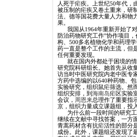
人死于疟疾。上世纪50年代，
被压制的疟疾又卷土重来，研制
法、德等国花费大量人力和物
果。
我国从1964年重新开始了
防治药物研究工作”协作项目，代
构、500多名植物化学和药理
药一直是整个工作的主流，但是
任何重要发现。
就在国内外都处于困境的情况
研究院科研组长。她首先从收
访当时中医研究院内老中医专家
方药中选编的以640种药物、
实验研究，组织鼠疟筛选。然
组织安排，到
海南岛
疟区实验
会议，
周恩来
总理作了重要指
京，组织力量成立课题组，投
为什么前一段时间的研究工
继续在文献中寻找答案，一方
青蒿药材含有抗疟活性的部分
成份。此外，课题组还发现了