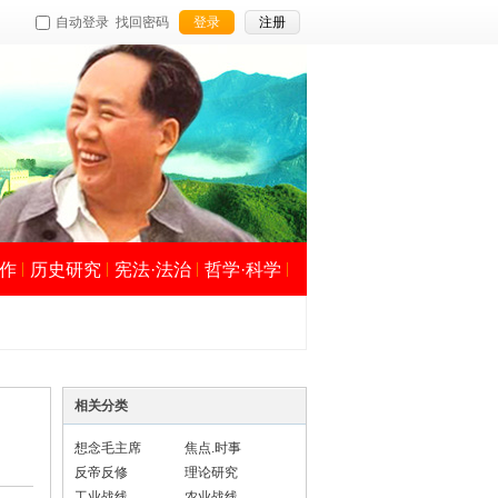
自动登录
找回密码
登录
注册
作
历史研究
宪法·法治
哲学·科学
相关分类
想念毛主席
焦点.时事
反帝反修
理论研究
工业战线
农业战线