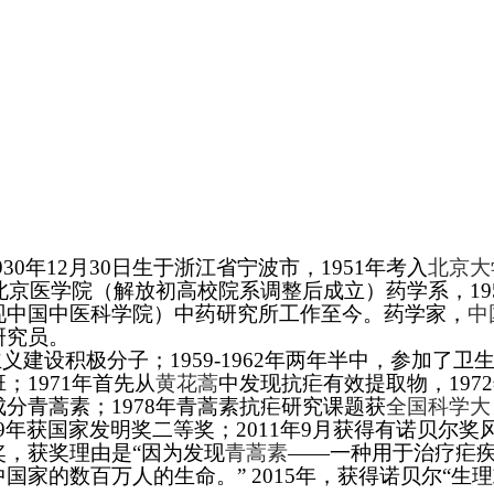
女，1930年12月30日生于浙江省宁波市，1951年考入
北京大
于北京医学院（解放初高校院系调整后成立）药学系，19
现中国中医科学院）中药研究所工作至今。药学家，
中
研究员。
义建设积极分子；1959-1962年两年半中，参加了卫
；1971年首先从
黄花蒿
中发现抗疟有效提取物，197
分青蒿素；1978年青蒿素抗疟研究课题获
全国科学大
79年获国家发明奖二等奖；2011年9月获得有诺贝尔奖
，获奖理由是“因为发现
青蒿素
——一种用于治疗疟
家的数百万人的生命。” 2015年，获得诺贝尔“生