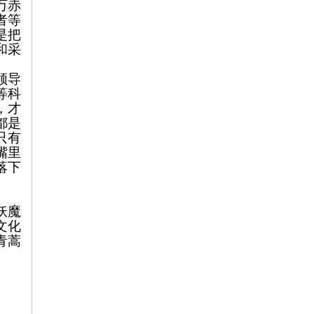
万赤
者等
是把
和采
领导
等科
，才
都是
只有
嘴里
落下
妖魔
文化
青蒿