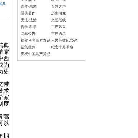
瑞典
青年·未来
百姓之声
经典著作
历史研究
宪法·法治
文艺战线
哲学·科学
主席风采
网站公告
主席语录
祝贺马老百岁寿诞
人民英雄纪念碑
瑞典
征集批判
纪念十月革命
学家
庆祝中国共产党成
中西
立100周年
成为
历史
奖带
技术
学家
制度
青蒿
可以
年期