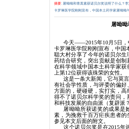
摘要
: 屠呦呦和青蒿素获诺贝尔奖说明了什么？李
卡罗琳医学院刚刚宣布，中国本土药学家屠呦呦与美
屠呦呦
今天
——2015
年
10
月
5
日，
卡罗琳医学院刚刚宣布，中国
泽
聪大村
分享了今年的诺贝尔生
药结合研究，突出贡献是创制
在科学领域中国本土科学家获
上第
12
位获得该殊荣的女性。
这是一条大新闻，它与莫
有社会学性质，与评委的偏好
方面的，硬碰硬，实打实，高
得不了诺贝尔科学奖的责问，
和科技发展的自由派（复辟派
东
屠呦呦所获诺奖的成果是
素，为挽救千百万疟疾患者的
参见本文后面的附文。
这个诺贝尔奖是在
2015
年