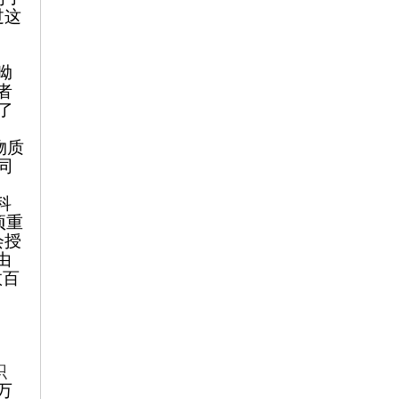
过这
呦
者
了
物质
同
科
项重
会授
由
数百
织
万