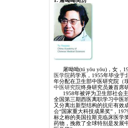
1.
屠呦呦简历
网
屠呦呦(tú yōu yōu)，
医学院
药学系，1955年毕业
年分配在卫生部中医研究院（
中医研究院
终身研究员兼首席
1958年被评为卫生部社会主
全国第三期西医离职学习中医班
又分离出新型结构的抗疟有效成
会
“国家重大科技成果奖”，19
标之称的美国拉斯克临床医学奖
药物，挽救了全球特别是发展中国