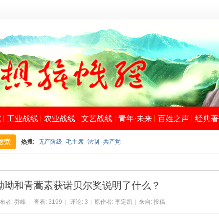
究
工业战线
农业战线
文艺战线
青年·未来
百姓之声
经典著
热搜:
无产阶级
毛主席
法制
共产党
搜
呦呦和青蒿素获诺贝尔奖说明了什么？
布者:
乔峰
|
查看:
3199
|
评论:
3
|
原作者: 李定凯
|
来自: 投稿