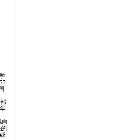
学
55
国
生部
2年
风向
疾的
理或