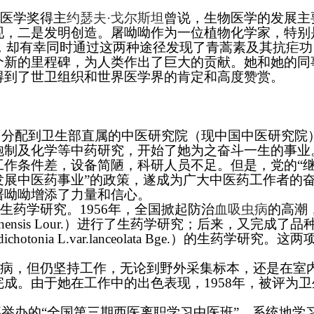
医学奖得主
约瑟夫·戈尔斯坦
曾说，生物医学的发展主
现，二是发明创造。屠呦呦作为一位植物化学家，特别
期间，却有幸同时通过这两种途径发现了青蒿素及其抗疟功
个新的里程碑，为人类作出了巨大的贡献。她和她的同
得到了世卫组织和世界医学界的肯定和高度赞赏。
业，分配到卫生部直属的中医研究院（现中国中医研究院
炮制及化学等中药研究，开始了她为之奋斗一生的事业
工作条件差，设备简陋，科研人员不足。但是，党的“
发展中医药事业”的政策，遂成为广大中医药工作者的
屠呦呦增添了力量和信心。
生药学研究。1956年，全国掀起防治
血吸虫病
的高潮
hinensis Lour.）进行了生药学研究；后来，又完成了品
chotonia L.var.lanceolata Bge.）的生药学研究。这
病，但仍坚持工作，无论到野外采集标本，还是在室
成。由于她在工作中的出色表现，1958年，被评为卫
生部举办的“全国第三期西医离职学习中医班”，系统地学