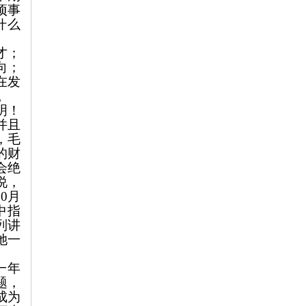
项事
什么
才；
向；
在发
。
明！
并且
，毛
的财
会绝
说，
10
月
中指
列讲
她一
一年
题，
成为