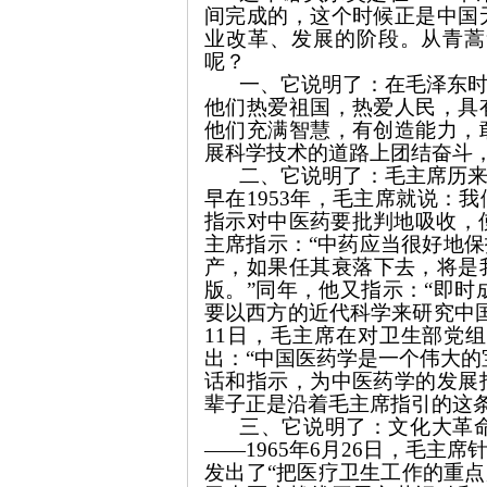
间完成的，这个时候正是中国
业改革、发展的阶段。从青蒿
呢？
一、它说明了：在毛泽东
他们热爱祖国，热爱人民，具
他们充满智慧，有创造能力，
思
展科学技术的道路上团结奋斗
二、它说明了：毛主席历
早在
1953
年，毛主席就说：我
指示对中医药要批判地吸收，
主席指示：“中药应当很好地
产，如果任其衰落下去，将是
版。”同年，他又指示：“即时
要以西方的近代科学来研究中
11
日，毛主席在对卫生部党组
想
出：“中国医药学是一个伟大的
话和指示，为中医药学的发展
辈子正是沿着毛主席指引的这
三、它说明了：文化大革
——
1965
年
6
月
26
日，毛主席
发出了“把医疗卫生工作的重点