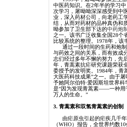
中医药知识。在2年半的学习
次学习，屠呦呦深深感受到中
业，深入药材公司，向老药工
结，从而对药材的品种真伪和
呦参加了卫生部下达的
中药炮
之一。该书广泛收集全国28个
比较系统的整理。1978年，
通过一段时间的生药和炮制
与药效之间的关系，而有效成
志们经过多年不懈的努力，先后
年，青蒿素抗疟研究课题荣获全
委授予的发明奖。1984年，青
大医药科技成果”之一。由于屠
予她阿尔伯特·爱因斯坦世界科
是“因为发现青蒿素——一种用
万人的生命。”
3.
青蒿素和双氢青蒿素的创制
由疟原虫引起的疟疾几千年
（WHO）报告，全世界约数1