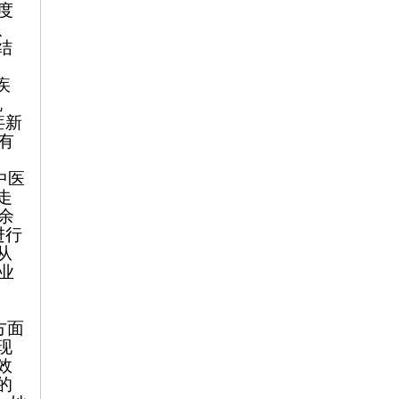
度
、
结
疾
机
疟新
有
中医
走
余
进行
从
业
方面
现
效
的