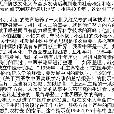
无产阶级文化大革命从发动后期到走向社会稳定和各
素的研究到获得诺贝尔奖，相隔
40
多年，这说明了
时代，我们的教育培养了一大批又红又专的科学技术人
有献身精神，祖国和人民的需要，就是他们努力的方
敢于攀登而且有能力攀登世界科学技术的高峰；他们
，不怕困难，不怕失败，坚忍不拔，不达目的决不罢休
来关于保护和发展中医中药的思想是多么重要，多么英
们中国如果说有东西贡献全世界，我看中医是一项。
使之科学化；中西医要互相团结，互相学习。
1954
年
保护与发展。我国的中药有几千年历史，是祖国极宝贵
我们的罪过；中医书籍应进行整理……如不整理，就
成立中医研究院。”
1956
年，毛主席指出：“就医学来
国的传统医学的规律，要发展中国的新医学。”
1958
年
《关于西医学中医离职学习班的总结报告》的批示
宝库，应当努力发掘，加以提高。”上述毛主席的一系
指明了方向。从屠呦呦的从事中医药研究的生涯看，
条道路走过来的，最终攀登上了世界医药学的高峰。
命极大地促进了中医中药的发展。就在文化大革命前
针对卫生部门的领导在工作方针、服务方向上产生的问
放到农村去”的指示。这个指示在
1966-1976
十年中也