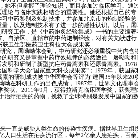
中，她不但掌握了理论知识，而且参加过临床学习。通
医理论与临床实践相结合的重要性。她还根据自己的专
学习中药鉴别及炮制技术，并参加北京市的炮制经验总
质量，以及炮制技术有了进一步的感性认识。以后，屠
制
研究工作，是《中药炮炙经验集成》一书的主要编著
省、自治区、直辖市的中药炮制经验，对有关文献进行
该书获卫生部医药卫生科技大会成果奖。
研究，屠呦呦体会到，中药研究还必须重视中药内含
分的研究又是掌握中药疗效规律的必然途径。屠呦呦和
发明和研制了新型抗疟药青蒿素和还原青蒿素。1978
国科学大会“国家重大科技成果奖”；1979年，获国家
蒿素的研制成功被中华医学会等评为“建国35年以来20
呦呦在科研工作的出色成绩，1987年，世界文化理事
学奖状。2011年9月，获得拉斯克临床医学奖，获奖理
于治疗
疟疾
的药物，挽救了全球特别是发展中国家的
来一直是威胁人类生命的传染性疾病。据
世界卫生组
0亿人口生活在疟疾流行区，每年2亿余人患疟疾，百余