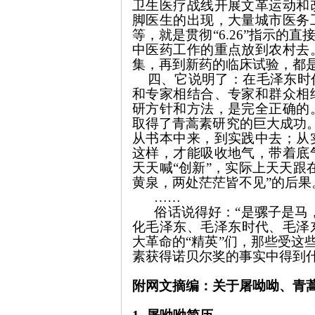
卫生医疗战线开展文革运动和
脚医生的出现，大量城市医务
等，就是贯彻“
6.26
”指示的直
中医药工作的重点放到农村去
旗
集，再到新药的临床试验，都
四、它说明了：在毛泽东时代
和专家相结合、专家和群众相
研方针和方法，是完全正确的
取得了青蒿素研究的巨大成功。
从书本中来，到实践中去；从
这样，才能吸收地气，带着底
天天喊“创新”，实际上天天跟
黄泉，两处茫茫皆不见”的后果
帜
……
俗话说得好：“是骡子是马
化毛泽东、毛泽东时代、毛泽
大革命的“精英”们，那些受这
素获得诺贝尔奖的事实中得到
附网文摘编：关于屠呦呦、青