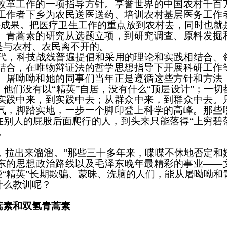
改革工作的一项指导方针。享誉世界的中国农村千百
工作者下乡为农民送医送药、培训农村基层医务工作
接成果。把医疗卫生工作的重点放到农村去，同时也就
。青蒿素的研究从选题立项，到研究调查、原料发掘
是与农村、农民离不开的。
，科技战线普遍提倡和采用的理论和实践相结合、
结合，在唯物辩证法的哲学思想指导下开展科研工作
。屠呦呦和她的同事们当年正是遵循这些方针和方法
他们没有以“精英”自居，没有什么“顶层设计”；一切
实践中来，到实践中去；从群众中来，到群众中去。
气，脚踏实地，一步一个脚印登上科学的高峰。那些
在别人的屁股后面爬行的人，到头来只能落得“上穷碧
。
，拉出来溜溜。”那些三十多年来，喋喋不休地否定和
东的思想政治路线以及毛泽东晚年最精彩的事业——
些“精英”长期欺骗、蒙昧、洗脑的人们，能从屠呦呦和
什么教训呢？
蒿素和双氢青蒿素