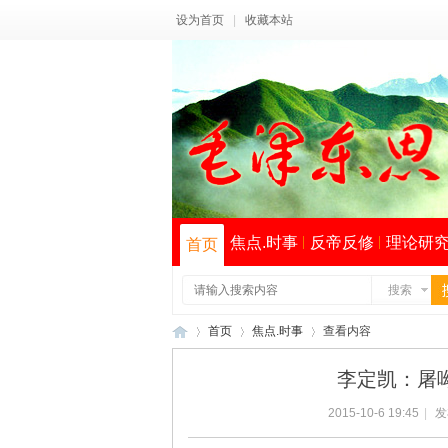
设为首页
|
收藏本站
焦点.时事
反帝反修
理论研
首页
搜索
首页
焦点.时事
查看内容
李定凯：屠
2015-10-6 19:45
|
发
毛
›
›
›
索