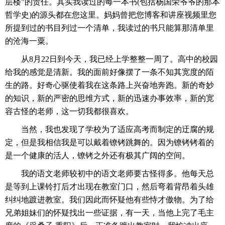
层楼”的责任。其实我读过的每一本书(包括杨国荣爷爷的那本
哲学史)的源头都在您这里。妈妈曾把您博客和讲座视频里您
所提到过的书目列过一个清单，我读过的书只能算那清单里
的沧海一粟。
　　从8月22日到今天，我已经上学整整一周了。高中的校园
给我的感觉是清新。我的面前好像摆了一条不知其宽度的陌
生的路。好奇心驱使着我在这条路上兴奋地奔跑。新的奇妙
的知识，新的严密的思维方式，新的迅速办事效率，新的宽
容古怪的老师，这一切我都很喜欢。
　　当然，我也发现了学校为了适应高考而制定的迂腐的规
定，但是我相信我是可以戴着镣铐跳舞的。因为镣铐铐着的
是一个健康的活人，镣铐之外还有极其广阔的空间。
　　我的语文老师较初中的语文老师要古怪得多。他每天总
是等到上课铃打后才出现在教室门口，然后弯着背昂着头雄
纠纠地踱进教室。我们因此而怀疑他有些恃才傲物。为了给
兄弟姐妹们的怀疑找出一些证据，有一天，当他上完了毛主