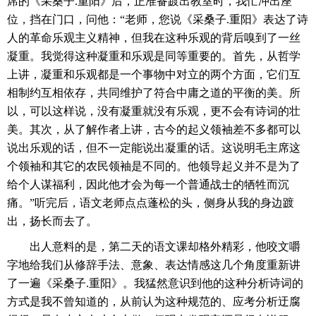
席的《采桑子.重阳》后，正准备踱出教室时，我忙冲出座
位，挡在门口，问他：“老师，您说《采桑子.重阳》表达了诗
人的革命乐观主义精神，但我在这种乐观的背后嗅到了一丝
凝重。我觉得这种凝重和乐观是同等重要的。首先，从哲学
上讲，凝重和乐观都是一个事物中对立的两个方面，它们互
相制约互相依存，共同维护了符合中庸之道的平衡的美。所
以，可以这样说，没有凝重就没有乐观，更不会有诗词的壮
美。其次，从了解作者上讲，古今的起义领袖差不多都可以
说出乐观的话，但不一定能说出凝重的话。这说明毛主席这
个领袖和其它的农民领袖是不同的。他领导起义并不是为了
给个人谋福利，因此他才会为每一个普通战士的牺牲而沉
痛。”听完后，语文老师点点蓬松的头，侧身从我的身边踱
出，扬长而去了。
　　出人意料的是，第二天的语文课却格外精彩，他咬文嚼
字地给我们从修辞手法、意象、表达情感这几个角度重新讲
了一遍《采桑子.重阳》。我猛然意识到他的这种分析诗词的
方式是我不曾知道的，从前认为这种规范的、应考分析迂腐